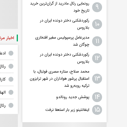
رونمایی رئال مادرید از گران‌ترین خرید
۹
تاریخ خود
رکوردشکنی دختر دونده ایران در
۱۰
بلاروس
مدیرعامل پرسپولیس سفیر افتخاری
اخبار مر
۱۱
چوگان شد
ادعا
رکوردشکنی دختر دونده ایران در
۱۲
بلاروس
رئال
محمد صلاح، ستاره مصری فوتبال، با
۱۳
استقبال پرشور هواداران در شهر ترابزون
کارلو آنچلوتی به 
ترکیه روبه‌رو شد
الهل
۱۴
پوشش جدید رونالدو
رئال
۱۵
اینفانتینو زیر بار استعفا نرفت