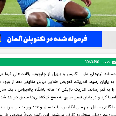
کدخبر:
3063490
به پایان رسید. اندریک، تعویض طلایی برزیل دقایقی بعد از ورود 
سلسائو را به ثمر رساند. اندریک بازیکن ۱۷ ساله باشگاه
 امضا کرد و در پایان فصل جاری به جمع کهکشانی‌ها ملحق خواهد شد.
اندریک با گلزنی مقابل تیم ملی انگلیس، با
ستادیوم ومبلی موفق به گلزنی می‌شود. این رکورد صرفاً مختص بازی