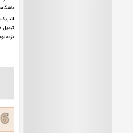
باشگاهی 
اندریک 
نزده بود