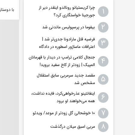
چرا کریستیانو رونالدو اینقدر دیر از
۱
با دوستا
جورجینا خواستگاری کرد؟
۲
بیفوما در پرسپولیس ماندنی شد
فرضیه قتل مارادونا جدی‌تر شد |
۳
اعترافات ماساژور اسطوره در دادگاه
جنجال کلامی ترامپ در دیدار با قهرمانان
۴
المپیک | زودتر از کاخ سفید بروید!
مقصد جدید سرمربی سابق استقلال
۵
مشخص شد
اینفانتینو عذرخواهی‌کرد، فایده نداشت،
۶
همه می‌خواهند او برود
۷
۱۰ خوشحالی گل زودتر از موعد/ ویدئو
۸
مربی اسبق میلان درگذشت