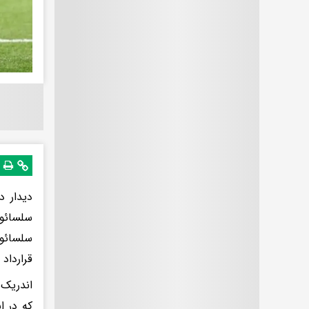
سلسائو 
قرارداد
که در ا