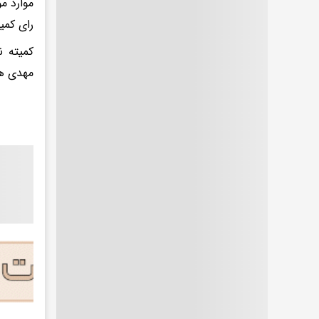
موارد م
رای کمی
کمیته ن
مهدی ه