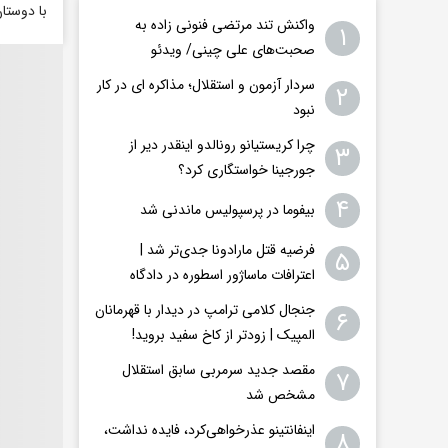
با دوستا
واکنش تند مرتضی فنونی زاده به
۱
صحبت‌های علی چینی/ ویدئو
سردار آزمون و استقلال؛ مذاکره ای در کار
۲
نبود
چرا کریستیانو رونالدو اینقدر دیر از
۳
جورجینا خواستگاری کرد؟
۴
بیفوما در پرسپولیس ماندنی شد
فرضیه قتل مارادونا جدی‌تر شد |
۵
اعترافات ماساژور اسطوره در دادگاه
جنجال کلامی ترامپ در دیدار با قهرمانان
۶
المپیک | زودتر از کاخ سفید بروید!
مقصد جدید سرمربی سابق استقلال
۷
مشخص شد
اینفانتینو عذرخواهی‌کرد، فایده نداشت،
۸