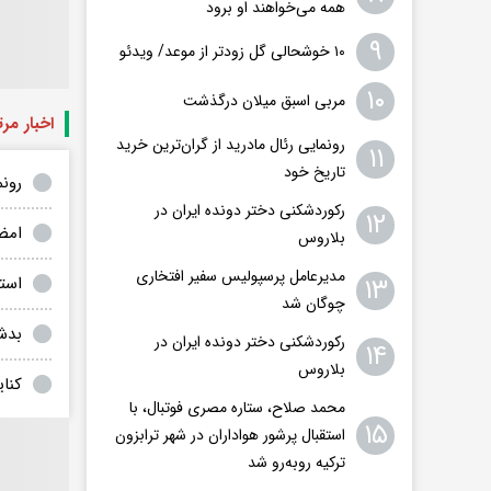
همه می‌خواهند او برود
۹
۱۰ خوشحالی گل زودتر از موعد/ ویدئو
۱۰
مربی اسبق میلان درگذشت
اخبار مر
رونمایی رئال مادرید از گران‌ترین خرید
۱۱
تاریخ خود
رون
رکوردشکنی دختر دونده ایران در
۱۲
امض
بلاروس
مدیرعامل پرسپولیس سفیر افتخاری
۱۳
استق
چوگان شد
بدش
رکوردشکنی دختر دونده ایران در
۱۴
بلاروس
کنای
محمد صلاح، ستاره مصری فوتبال، با
۱۵
استقبال پرشور هواداران در شهر ترابزون
ترکیه روبه‌رو شد