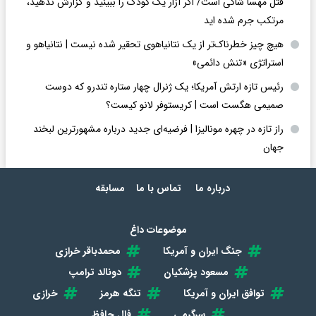
قتل مهسا شاکی است/ اگر آزار یک کودک را ببینید و گزارش ندهید،
مرتکب جرم شده اید
هیچ چیز خطرناک‌تر از یک نتانیاهوی تحقیر شده نیست | نتانیاهو و
استراتژی «تنش دائمی»
رئیس تازه ارتش آمریکا؛ یک ژنرال چهار ستاره تندرو که دوست
صمیمی هگست است | کریستوفر لانو کیست؟
راز تازه در چهره مونالیزا | فرضیه‌ای جدید درباره مشهورترین لبخند
جهان
درباره ما
تماس با ما
مسابقه
موضوعات داغ
جنگ ایران و آمریکا
محمدباقر خرازی
مسعود پزشکیان
دونالد ترامپ
توافق ایران و آمریکا
تنگه هرمز
خرازی
سرگرمی
فال حافظ