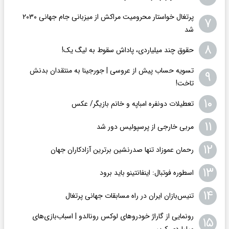
پرتغال خواستار محرومیت مراکش از میزبانی جام جهانی ۲۰۳۰
۷
شد
۸
حقوق چند میلیاردی، پاداش سقوط به لیگ یک!
تسویه حساب پیش از عروسی | جورجینا به منتقدان بدنش
۹
تاخت!
۱۰
تعطیلات دونفره امباپه و خانم بازیگر/ عکس
۱۱
مربی خارجی از پرسپولیس دور شد
۱۲
رحمان عموزاد تنها صدرنشین برترین آزادکاران جهان
۱۳
اسطوره فوتبال: اینفانتینو باید برود
۱۴
تنیس‌بازان ایران در راه مسابقات جهانی پرتغال
رونمایی از گاراژ خودروهای لوکس رونالدو | اسباب‌‌بازی‌های
۱۵