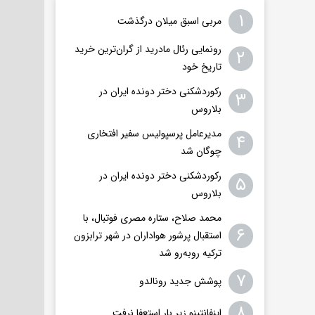
۱
مربی اسبق میلان درگذشت
رونمایی رئال مادرید از گران‌ترین خرید
۲
تاریخ خود
رکوردشکنی دختر دونده ایران در
۳
بلاروس
مدیرعامل پرسپولیس سفیر افتخاری
۴
چوگان شد
رکوردشکنی دختر دونده ایران در
۵
بلاروس
محمد صلاح، ستاره مصری فوتبال، با
۶
استقبال پرشور هواداران در شهر ترابزون
ترکیه روبه‌رو شد
۷
پوشش جدید رونالدو
۸
اینفانتینو زیر بار استعفا نرفت