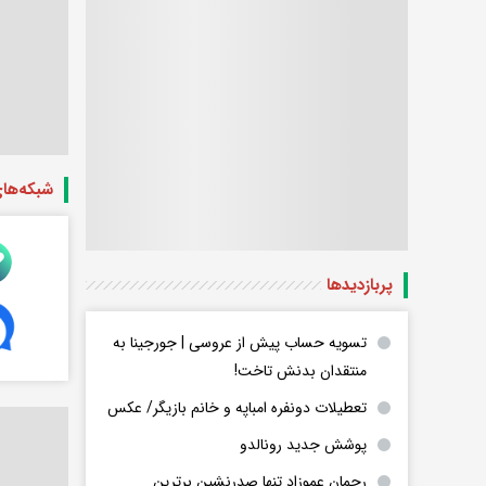
شبکه‌ها
پربازدید‌ها
تسویه حساب پیش از عروسی | جورجینا به
منتقدان بدنش تاخت!
تعطیلات دونفره امباپه و خانم بازیگر/ عکس
پوشش جدید رونالدو
رحمان عموزاد تنها صدرنشین برترین