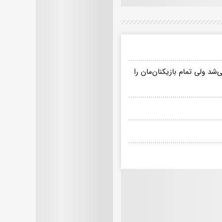
شتباه داوری داریم/ حاضر بودیم ٣ امتیاز کم می‌شد ولی تمام بازیکنان‌مان را