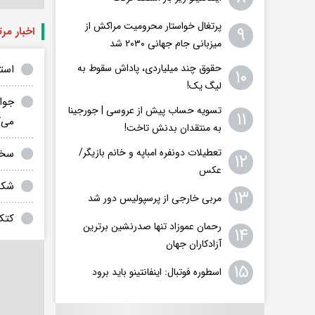
پرتغال خواستار محرومیت مراکش از
۹
اخبار مر
میزبانی جام جهانی ۲۰۳۰ شد
حقوق چند میلیاردی، پاداش سقوط به
استقلال ۳ هوادار ۲/ شب
۱۰
لیگ یک!
تسویه حساب پیش از عروسی | جورجینا
۱۱
می‌گ
به منتقدان بدنش تاخت!
تعطیلات دونفره امباپه و خانم بازیگر/
سخن
۱۲
عکس
شکس
۱۳
مربی خارجی از پرسپولیس دور شد
کتک
رحمان عموزاد تنها صدرنشین برترین
۱۴
آزادکاران جهان
۱۵
اسطوره فوتبال: اینفانتینو باید برود