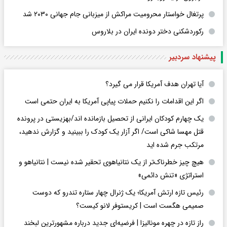
پرتغال خواستار محرومیت مراکش از میزبانی جام جهانی ۲۰۳۰ شد
رکوردشکنی دختر دونده ایران در بلاروس
پیشنهاد سردبیر
آیا تهران هدف آمریکا قرار می گیرد؟
اگر این اقدامات را نکنیم حملات پیاپی آمریکا به ایران حتمی است
یک چهارم کودکان ایرانی از تحصیل بازمانده اند/بهزیستی در پرونده
قتل مهسا شاکی است/ اگر آزار یک کودک را ببینید و گزارش ندهید،
مرتکب جرم شده اید
هیچ چیز خطرناک‌تر از یک نتانیاهوی تحقیر شده نیست | نتانیاهو و
استراتژی «تنش دائمی»
رئیس تازه ارتش آمریکا؛ یک ژنرال چهار ستاره تندرو که دوست
صمیمی هگست است | کریستوفر لانو کیست؟
راز تازه در چهره مونالیزا | فرضیه‌ای جدید درباره مشهورترین لبخند