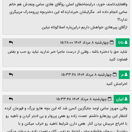
واقعابایدتاسف خورد، دراینجاخطای اصلی روآقای هادی ساعی وبعدش هم خانم
ساعی انجام داده اند. مگرایشان خبرندارندکه این دختربچه پررومدرک مربیگری
ندارد!؟
ازآقای پیرهادی خواهش داریم دراین‌باره اصلاکوتاه نیاین.
دانا
چهارشنبه ۸ مرداد ۱۴۰۴ ۱۵:۲۸:۰۰
شاید حق با دختره باشه ، وقتی از درست ماجرا خبر ندارید نباید رو حب و بغض
قضاوت کنید
م
چهارشنبه ۸ مرداد ۱۴۰۴ ۱۵:۳۳:۴۸
اخراجش کنید
ایران
چهارشنبه ۸ مرداد ۱۴۰۴ ۱۵:۳۳:۴۸
وقتی مهروز ساعی اومد جایگزین کسی شد که این بچه هارو بزرگ و قهرمان کرده
انتظار این روزهارو داشتم. نعمت زاده رو هعی پرروتر و بی ادبتر کردن و ناهید رو
با اخراج مربیش بردن کنار. هعی دارن شرایط ناهید رو خراب میکنن و با
پشتیبانی بیجای خانواده ساعی اعتماد به نفس کاذب نعمت زاده رو بیشتر میکنن.