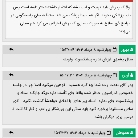
اولاً که پدرش باید تربیت و ادب بشه که انتظار داشته؛دختر نابغه است پس
باید پزشکی بخونه. اگر هم مبینا پزشک می شد. حتماً به جای پاسخگویی در
مراجع ذی صلاح به صورت بیماری که بهش اعتراض می کرد هم سیلی
می‌زدند.
بهروز
چهارشنبه ۸ مرداد ۱۴۰۴ ۱۵:۲۷:۰۴
مدال پشیزی ارزش نداره پیشکسوت اولویته
آرین
چهارشنبه ۸ مرداد ۱۴۰۴ ۱۵:۲۷:۳۲
پدر آقای نعمت زاده شما چه کاره هستید . توهین میکنید اصلا چرا در جلسه
خصوصی فدراسیون حاظر شده واقعا جای تأسف داره دیگه جایگاه استاد و
پیشکسوت جای نداره. استاد پیر هادی با اخلاق خواهشاً گذشت نکنید . آقای
ساعی مستقیما برخورد کنید باید مدتی این ورزشکار بی ادب و کنار گذاشت تا
درسی برای دیگران باشد.
هموطن
چهارشنبه ۸ مرداد ۱۴۰۴ ۱۵:۲۷:۴۷