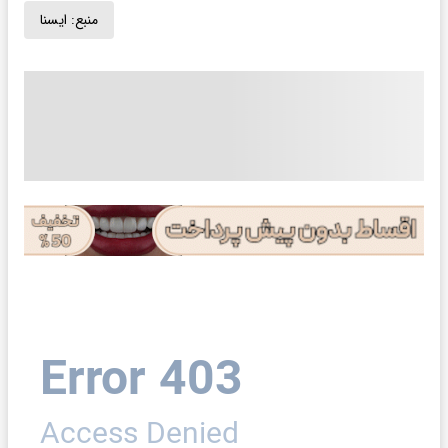
منبع:
ايسنا