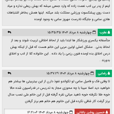
اینم از پدر بی ادب نعمت زاده که وارد جمعی میشه که بهش ربطی نداره و میاد
دست روی پیشکسوت ورزشی مملکت بلند میکنه. اینها همش بخاطر اشتباهات
هادی ساعی و جایگاه نادرست مهروز ساعی به وجود اومده
عقرب
چهارشنبه ۸ مرداد ۱۴۰۴ ۱۵:۳۵:۳۵
متأسفانه یکسری ورزشکار ها ابتدا باید از لحاظ اخلاقی تربیت شوند و بعد از
لحاظ بدنی . مشکل اصلی اولین مربی این خانم هست که قبل از اینکه بهش
درس اخلاق بده اومده فنون رزمی را یاد داده . این خانواده کلا از ادب و اخلاق
بدورند .
رضایی
چهارشنبه ۸ مرداد ۱۴۰۴ ۱۵:۳۷:۲۹
تا وقتی فک و فامیل ساعی تو تکواندو نفوذ دارن از این بیتربیتی ها بیشتر هم
خواهید دید اصلا مبینا با چه محوزی مجاز به تدریس در فدراسیون شده حالا
خوبه طلا نکرفته خوبه ناهید میانی نقره گرفته قبل از این خانم علی نصب مدال
برنز گرفت کار شاقی نکرده قبل این خانوم هم خانم هم برنز گرفتن
حسین روشن باغانی
چهارشنبه ۸ مرداد ۱۴۰۴ ۱۶:۲۱:۰۶