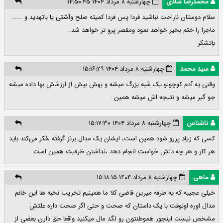
محمدرضا شادی
چهارشنبه ۸ مرداد ۱۴۰۴ ۱۴:۵۰:۴۵
سلام دوستان ناراحت نباشید فردا پس فردا کمیته صلح وآشتی یا باتهدید و .....
ماجرا را ختم بخیر خواهد نمود ومقصر پرو تر خواهد شد.
باتشکر
سید محمد
چهارشنبه ۸ مرداد ۱۴۰۴ ۱۵:۱۶:۲۹
وقتی یه آدم کوچولو یک شبه بزرگ میشه و بهش بیش از ارزشش بها داده میشه
جو گیر میشه و نتیجه اش میشه همین .
ناشناس
چهارشنبه ۸ مرداد ۱۴۰۴ ۱۵:۱۷:۳۰
کسی که زیاد پررو شود همین است، ایشان یک مدال برنز گرفته ،فکر می‌کند باید
هر کار و هر چه دلش خواست انجام دهد ،نداشتن ظرفیت همین است
ماهی
چهارشنبه ۸ مرداد ۱۴۰۴ ۱۵:۱۸:۱۵
خیلی عجیبه که یه طرفه میرین قاضی کلا ما همینیم تخریب نخبه ها این خانم
مدال اوره اونوقت با یک داستان که صحت و حتی اگر صحت داره علتش
مشخص نیست اینجور هموطنتون رو لگد مال میکنید واقعا حق دارن بعضی از