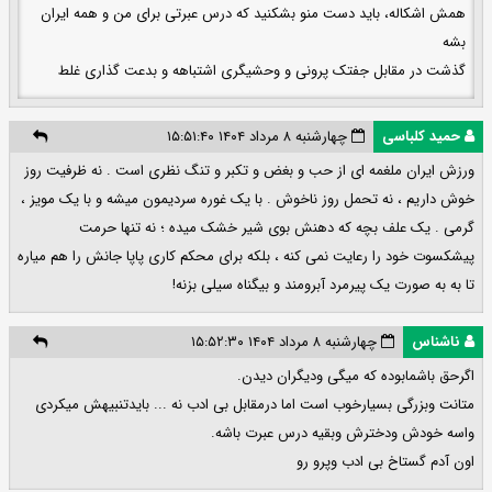
همش اشکاله، باید دست منو بشکنید که درس عبرتی برای من و همه ایران
بشه
گذشت در مقابل جفتک پرونی و وحشیگری اشتباهه و بدعت گذاری غلط
حمید کلباسی
چهارشنبه ۸ مرداد ۱۴۰۴ ۱۵:۵۱:۴۰
ورزش ایران ملغمه ای از حب و بغض و تکبر و تنگ نظری است . نه ظرفیت روز
خوش داریم ، نه تحمل روز ناخوش . با یک غوره سردیمون میشه و با یک مویز ،
گرمی . یک علف بچه که دهنش بوی شیر خشک میده ؛ نه تنها حرمت
پیشکسوت خود را رعایت نمی کنه ، بلکه برای محکم کاری پاپا جانش را هم میاره
تا به به صورت یک پیرمرد آبرومند و بیگناه سیلی بزنه!
ناشناس
چهارشنبه ۸ مرداد ۱۴۰۴ ۱۵:۵۲:۳۰
اگرحق باشمابوده که میگی ودیگران دیدن.
متانت وبزرگی بسیارخوب است اما درمقابل بی ادب نه ... بایدتنبیهش میکردی
واسه خودش ودخترش وبقیه درس عبرت باشه.
اون آدم گستاخ بی ادب وپرو رو