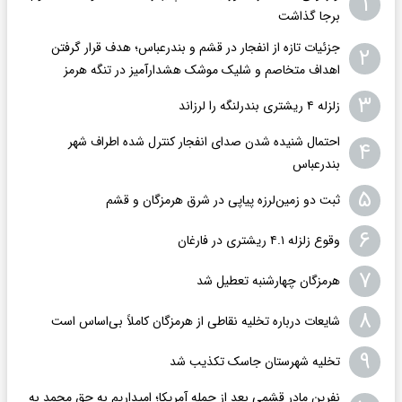
۱
برجا گذاشت
جزئیات تازه از انفجار در قشم و بندرعباس؛ هدف قرار گرفتن
۲
اهداف متخاصم و شلیک موشک هشدارآمیز در تنگه هرمز
۳
زلزله ۴ ریشتری بندرلنگه را لرزاند
احتمال شنیده شدن صدای انفجار کنترل شده اطراف شهر
۴
بندرعباس
۵
ثبت دو زمین‌لرزه پیاپی در شرق هرمزگان و قشم
۶
وقوع زلزله ۴.۱ ریشتری در فارغان
۷
هرمزگان چهارشنبه تعطیل شد
۸
شایعات درباره تخلیه نقاطی از هرمزگان کاملاً بی‌اساس است
۹
تخلیه شهرستان جاسک تکذیب شد
نفرین مادر قشمی بعد از حمله آمریکا؛ امیداریم به حق محمد به