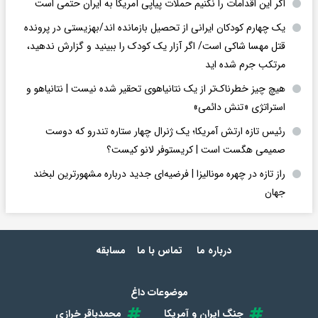
اگر این اقدامات را نکنیم حملات پیاپی آمریکا به ایران حتمی است
یک چهارم کودکان ایرانی از تحصیل بازمانده اند/بهزیستی در پرونده
قتل مهسا شاکی است/ اگر آزار یک کودک را ببینید و گزارش ندهید،
مرتکب جرم شده اید
هیچ چیز خطرناک‌تر از یک نتانیاهوی تحقیر شده نیست | نتانیاهو و
استراتژی «تنش دائمی»
رئیس تازه ارتش آمریکا؛ یک ژنرال چهار ستاره تندرو که دوست
صمیمی هگست است | کریستوفر لانو کیست؟
راز تازه در چهره مونالیزا | فرضیه‌ای جدید درباره مشهورترین لبخند
جهان
درباره ما
تماس با ما
مسابقه
موضوعات داغ
جنگ ایران و آمریکا
محمدباقر خرازی