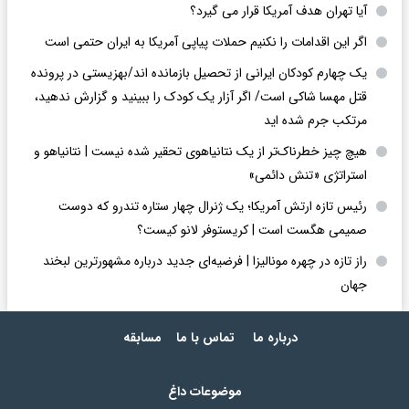
آیا تهران هدف آمریکا قرار می گیرد؟
اگر این اقدامات را نکنیم حملات پیاپی آمریکا به ایران حتمی است
یک چهارم کودکان ایرانی از تحصیل بازمانده اند/بهزیستی در پرونده
قتل مهسا شاکی است/ اگر آزار یک کودک را ببینید و گزارش ندهید،
مرتکب جرم شده اید
هیچ چیز خطرناک‌تر از یک نتانیاهوی تحقیر شده نیست | نتانیاهو و
استراتژی «تنش دائمی»
رئیس تازه ارتش آمریکا؛ یک ژنرال چهار ستاره تندرو که دوست
صمیمی هگست است | کریستوفر لانو کیست؟
راز تازه در چهره مونالیزا | فرضیه‌ای جدید درباره مشهورترین لبخند
جهان
درباره ما
تماس با ما
مسابقه
موضوعات داغ