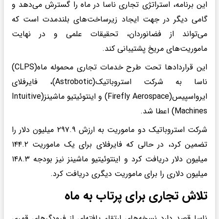
این برنامه، استراتژی تجاری ناسا در ماه را گسترش می‌دهد و
گامی دیگر در جهت ایجاد زیرساخت‌های بلندمدت است که
می‌تواند از فضانوردان، تحقیقات علمی و در نهایت
ماموریت‌های مریخ پشتیبانی کند.
این قراردادها تحت طرح خدمات تجاری محموله ماه(CLPS)
ناسا به شرکت استروباتیک(Astrobotic)، فایرفلای
ایرواسپیس(Firefly Aerospace) و اینتوئیتیو ماشینز(Intuitive
Machines) اعطا شد.
شرکت استروباتیک دو ماموریت به ارزش ۲۹۷.۹ میلیون دلار را
تضمین کرد، در حالی که فایرفلای برای یک ماموریت ۱۴۴.۲
میلیون دلار دریافت کرد و اینتوئیتیو ماشینز نیز بودجه ۱۴۸.۳
میلیون دلاری را برای ماموریت دیگری دریافت کرد.
تلاش تجاری برای پرتاب به ماه
ناسا قصد دارد نسخه‌های ارتقاء یافته‌ای از فرودگرهای قمری