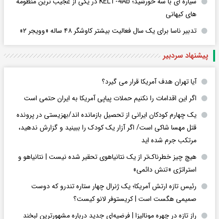
سیاره ای با سه خورشید؛ KELT-4Ab در یکی از عجیب ترین منظومه
های کیهانی
تدبیر ناسا برای یک سال فعالیت بیشتر کاوشگر ۴۸ ساله «وویجر ۲»
پیشنهاد سردبیر
آیا تهران هدف آمریکا قرار می گیرد؟
اگر این اقدامات را نکنیم حملات پیاپی آمریکا به ایران حتمی است
یک چهارم کودکان ایرانی از تحصیل بازمانده اند/بهزیستی در پرونده
قتل مهسا شاکی است/ اگر آزار یک کودک را ببینید و گزارش ندهید،
مرتکب جرم شده اید
هیچ چیز خطرناک‌تر از یک نتانیاهوی تحقیر شده نیست | نتانیاهو و
استراتژی «تنش دائمی»
رئیس تازه ارتش آمریکا؛ یک ژنرال چهار ستاره تندرو که دوست
صمیمی هگست است | کریستوفر لانو کیست؟
راز تازه در چهره مونالیزا | فرضیه‌ای جدید درباره مشهورترین لبخند