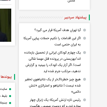
عکس
پیشنهاد سردبیر
آیا تهران هدف آمریکا قرار می گیرد؟
اگر این اقدامات را نکنیم حملات پیاپی آمریکا
به ایران حتمی است
یک چهارم کودکان ایرانی از تحصیل بازمانده
اند/بهزیستی در پرونده قتل مهسا شاکی
است/ اگر آزار یک کودک را ببینید و گزارش
ندهید، مرتکب جرم شده اید
پیوندها
هیچ چیز خطرناک‌تر از یک نتانیاهوی تحقیر
شده نیست | نتانیاهو و استراتژی «تنش
سایت 
دائمی»
بلیط ه
رئیس تازه ارتش آمریکا؛ یک ژنرال چهار
جنجالی
ستاره تندرو که دوست صمیمی هگست