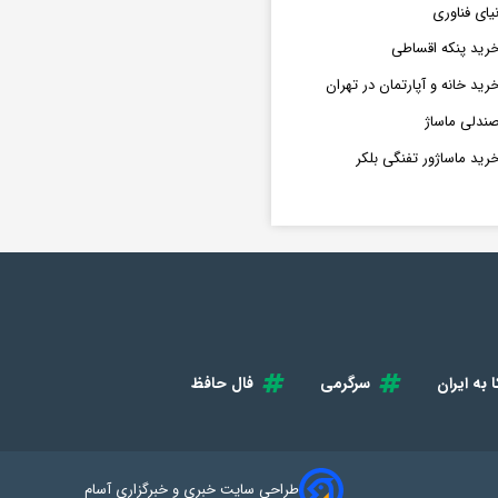
یای فناوری
رید پنکه اقساطی
رید خانه و آپارتمان در تهران
ندلی ماساژ
رید ماساژور تفنگی بلکر
 به ایران
سرگرمی
فال حافظ
طراحی سایت خبری و خبرگزاری آسام