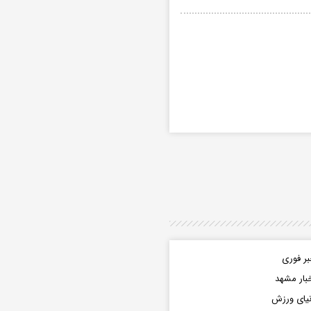
ر فوری
بار مشهد
یای ورزش