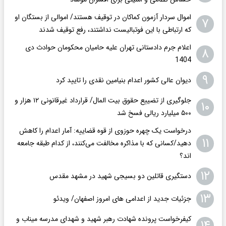
اموال سردار آزمون کماکان در توقیف هستند/ اموالی از بستگان او
۷
که ارتباطی با این فوتبالیست نداشتند، رفع توقیف شدند
اعلام جرم دادستانی تهران علیه حامیان محکومان حوادث دی
۸
1404
۹
دیوان عالی کشور اعدام بنیامین نقدی را تایید کرد
جلوگیری از تضییع حقوق بیت المال/ قرارداد غیرقانونی ۱۲ هزار و
۱۰
۵۰۰ میلیارد ریالی فسخ شد
درخواست یک چهره حوزوی از قوه قضاییه: آمار اعدام را کاهش
۱۱
دهید/کسانی که با مذاکره مخالفت می‌کنند، از کدام طبقه جامعه
اند؟
۱۲
دستگیری قاتلین دو بسیجی شهید در مشهد مقدس
۱۳
جزئیات جدید از اعدامی های امروز اصفهان/ ویدئو
کیفرخواست پرونده شهادت رهبر شهید و شهدای مدرسه میناب و
۱۴