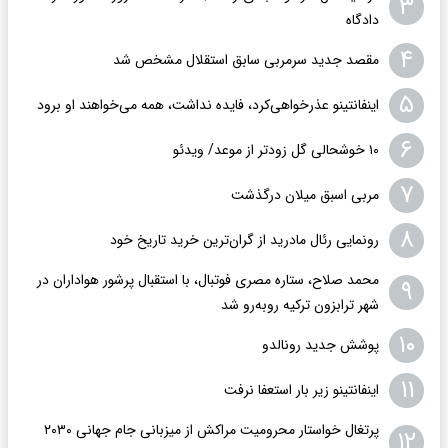
۳
دادگاه
۴
مقصد جدید سرمربی سابق استقلال مشخص شد
۵
اینفانتینو عذرخواهی‌کرد، فایده نداشت، همه می‌خواهند او برود
۶
۱۰ خوشحالی گل زودتر از موعد/ ویدئو
۷
مربی اسبق میلان درگذشت
۸
رونمایی رئال مادرید از گران‌ترین خرید تاریخ خود
محمد صلاح، ستاره مصری فوتبال، با استقبال پرشور هواداران در
۹
شهر ترابزون ترکیه روبه‌رو شد
۱۰
پوشش جدید رونالدو
۱۱
اینفانتینو زیر بار استعفا نرفت
پرتغال خواستار محرومیت مراکش از میزبانی جام جهانی ۲۰۳۰
۱۲