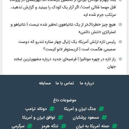
قتل مهسا شاکی است/ اگر آزار یک کودک را ببینید و گزارش ندهید،
مرتکب جرم شده اید
هیچ چیز خطرناک‌تر از یک نتانیاهوی تحقیر شده نیست | نتانیاهو و
استراتژی «تنش دائمی»
رئیس تازه ارتش آمریکا؛ یک ژنرال چهار ستاره تندرو که دوست
صمیمی هگست است | کریستوفر لانو کیست؟
راز تازه در چهره مونالیزا | فرضیه‌ای جدید درباره مشهورترین لبخند
جهان
درباره ما
تماس با ما
مسابقه
موضوعات داغ
جنگ ایران و آمریکا
دونالد ترامپ
مسعود پزشکیان
توافق ایران و آمریکا
حمله آمریکا به ایران
تنگه هرمز
سرگرمی