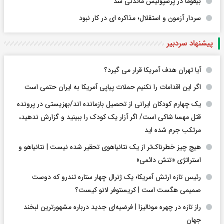
بیفوما در پرسپولیس ماندنی شد
سردار آزمون و استقلال؛ مذاکره ای در کار نبود
پیشنهاد سردبیر
آیا تهران هدف آمریکا قرار می گیرد؟
اگر این اقدامات را نکنیم حملات پیاپی آمریکا به ایران حتمی است
یک چهارم کودکان ایرانی از تحصیل بازمانده اند/بهزیستی در پرونده
قتل مهسا شاکی است/ اگر آزار یک کودک را ببینید و گزارش ندهید،
مرتکب جرم شده اید
هیچ چیز خطرناک‌تر از یک نتانیاهوی تحقیر شده نیست | نتانیاهو و
استراتژی «تنش دائمی»
رئیس تازه ارتش آمریکا؛ یک ژنرال چهار ستاره تندرو که دوست
صمیمی هگست است | کریستوفر لانو کیست؟
راز تازه در چهره مونالیزا | فرضیه‌ای جدید درباره مشهورترین لبخند
جهان