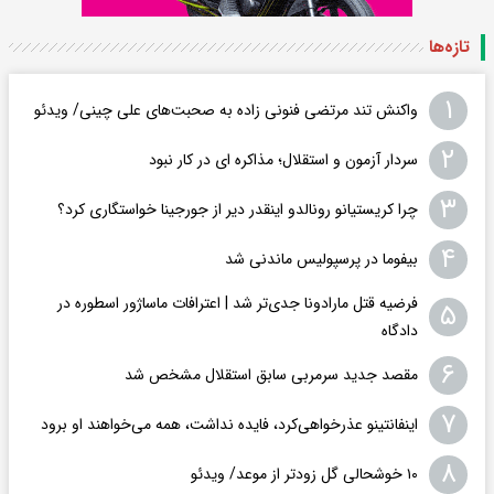
تازه‌ها
۱
واکنش تند مرتضی فنونی زاده به صحبت‌های علی چینی/ ویدئو
۲
سردار آزمون و استقلال؛ مذاکره ای در کار نبود
۳
چرا کریستیانو رونالدو اینقدر دیر از جورجینا خواستگاری کرد؟
۴
بیفوما در پرسپولیس ماندنی شد
فرضیه قتل مارادونا جدی‌تر شد | اعترافات ماساژور اسطوره در
۵
دادگاه
۶
مقصد جدید سرمربی سابق استقلال مشخص شد
۷
اینفانتینو عذرخواهی‌کرد، فایده نداشت، همه می‌خواهند او برود
۸
۱۰ خوشحالی گل زودتر از موعد/ ویدئو