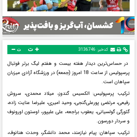
ت
کدخبر:
3136746
ت
در حساس‌ترین دیدار هفته بیست و هفتم لیگ برتر فوتبال
پرسپولیس از ساعت 18 امروز (جمعه) در ورزشگاه آزادی میزبان
سپاهان است.
ترکیب پرسپولیس: الکسیس گندوز، میلاد محمدی، سروش
رفیعی، مرتضی پورعلی‌گنجی، وحید امیری، علیرضا عنایت زاده،
گئورگی گولسیانی، یعقوب براجعه، علی علیپور، اوستون اورونوف
و سردار دورسون.
ترکیب سپاهان: پیام نیازمند، محمد دانشگر، وحدت هنانوف‌،