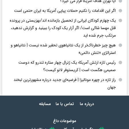
آیا تهران هدف آمریکا قرار می گیرد؟
اگر این اقدامات را نکنیم حملات پیاپی آمریکا به ایران حتمی است
یک چهارم کودکان ایرانی از تحصیل بازمانده اند/بهزیستی در پرونده
قتل مهسا شاکی است/ اگر آزار یک کودک را ببینید و گزارش ندهید،
مرتکب جرم شده اید
هیچ چیز خطرناک‌تر از یک نتانیاهوی تحقیر شده نیست | نتانیاهو و
استراتژی «تنش دائمی»
رئیس تازه ارتش آمریکا؛ یک ژنرال چهار ستاره تندرو که دوست
صمیمی هگست است | کریستوفر لانو کیست؟
راز تازه در چهره مونالیزا | فرضیه‌ای جدید درباره مشهورترین لبخند
جهان
درباره ما
تماس با ما
مسابقه
موضوعات داغ