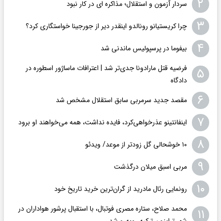
۲
سردار آزمون و استقلال؛ مذاکره ای در کار نبود
۳
چرا کریستیانو رونالدو اینقدر دیر از جورجینا خواستگاری کرد؟
۴
بیفوما در پرسپولیس ماندنی شد
فرضیه قتل مارادونا جدی‌تر شد | اعترافات ماساژور اسطوره در
۵
دادگاه
۶
مقصد جدید سرمربی سابق استقلال مشخص شد
۷
اینفانتینو عذرخواهی‌کرد، فایده نداشت، همه می‌خواهند او برود
۸
۱۰ خوشحالی گل زودتر از موعد/ ویدئو
۹
مربی اسبق میلان درگذشت
۱۰
رونمایی رئال مادرید از گران‌ترین خرید تاریخ خود
محمد صلاح، ستاره مصری فوتبال، با استقبال پرشور هواداران در
۱۱
شهر ترابزون ترکیه روبه‌رو شد