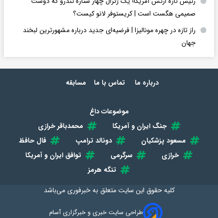
رئیس تازه ارتش آمریکا؛ یک ژنرال چهار ستاره تندرو که دوست
صمیمی هگست است | کریستوفر لانو کیست؟
راز تازه در چهره مونالیزا | فرضیه‌ای جدید درباره مشهورترین لبخند
جهان
درباره ما
تماس با ما
مسابقه
موضوعات داغ
جنگ ایران و آمریکا
محمدباقر خرازی
مسعود پزشکیان
دونالد ترامپ
فال حافظ
خرازی
سرگرمی
توافق ایران و آمریکا
تنگه هرمز
کلیه حقوق این سایت متعلق به
خبرفوری
می‌باشد
طراحی سایت خبری و خبرگزاری آسام