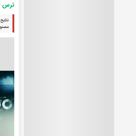
ترس ا
نتایج
مصنوع