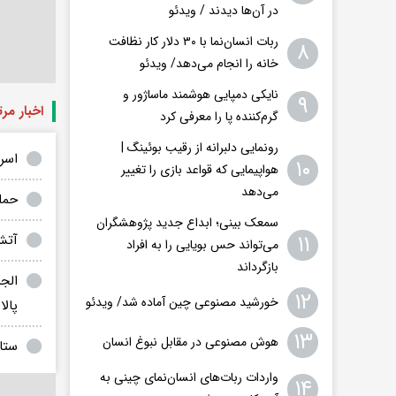
در آن‌ها دیدند / ویدئو
ربات انسان‌نما با ۳۰ دلار کار نظافت
۸
خانه را انجام می‌دهد/ ویدئو
نایکی دمپایی هوشمند ماساژور و
۹
اخبار مر
گرم‌کننده پا را معرفی کرد
رونمایی دلبرانه از رقیب بوئینگ |
اسرائی
۱۰
هواپیمایی که قواعد بازی را تغییر
می‌دهد
حمل
سمعک بینی؛ ابداع جدید پژوهشگران
۱۱
آتش
می‌تواند حس بویایی را به افراد
بازگرداند
الج
۱۲
خورشید مصنوعی چین آماده شد/ ویدئو
پال
۱۳
هوش مصنوعی در مقابل نبوغ انسان
ستا
واردات ربات‌های انسان‌نمای چینی به
۱۴