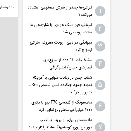
با دوستا
ایرانی‌ها چقدر از هوش مصنوعی استفاده
۱
می‌کنند؟
لپ‌تاپ فوق‌سبک هواوی با شارژدهی ۱۸
۲
ساعته رونمایی شد
دیوانگی در دبی | روبات معروف اماراتی
۳
ازدواج کرد!
مشخصات 10 عدد از سریع‌ترین
۴
قطارهای جهان/ اینفوگرافی
شتاب چین در رقابت هوایی با آمریکا؛
۵
نمونه جدید جنگنده نسل ششمی J-36
به پرواز درآمد
سامسونگ از گلکسی F70 پرو با باتری
۶
۶۰۰۰ میلی‌آمپرساعتی رونمایی کرد
دانشمندان برای اولین‌بار با نصب
۷
دوربین روی کوسه‌نهنگ‌ها، ۶ رفتار جدید