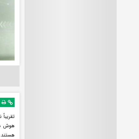
تقریباً
هوش مصن
هستند.