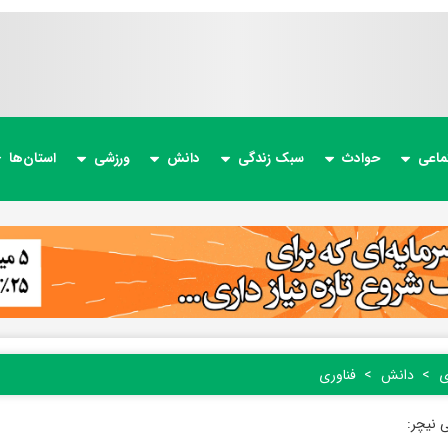
ماعی
حوادث
سبک زندگی
دانش
ورزشی
استان‌ها
ی
دانش
فناوری
 نیچر: