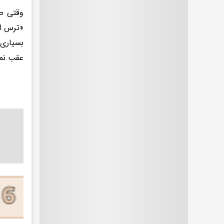
بسیاری 
عقب نما