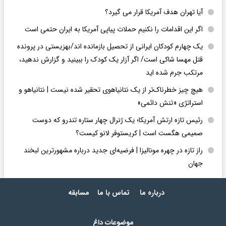
آیا تهران هدف آمریکا قرار می گیرد؟
اگر این اقدامات را نکنیم حملات پیاپی آمریکا به ایران حتمی است
یک چهارم کودکان ایرانی از تحصیل بازمانده اند/بهزیستی در پرونده
قتل مهسا شاکی است/ اگر آزار یک کودک را ببینید و گزارش ندهید،
مرتکب جرم شده اید
هیچ چیز خطرناک‌تر از یک نتانیاهوی تحقیر شده نیست | نتانیاهو و
استراتژی «تنش دائمی»
رئیس تازه ارتش آمریکا؛ یک ژنرال چهار ستاره تندرو که دوست
صمیمی هگست است | کریستوفر لانو کیست؟
راز تازه در چهره مونالیزا | فرضیه‌ای جدید درباره مشهورترین لبخند
جهان
درباره ما
تماس با ما
مسابقه
موضوعات داغ