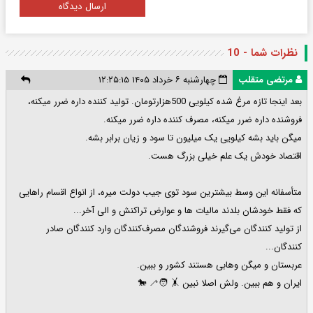
ارسال دیدگاه
نظرات شما - 10
مرتضی متقلب
چهارشنبه ۶ خرداد ۱۴۰۵ ۱۲:۲۵:۱۵
بعد اینجا تازه مرغ شده کیلویی 500هزارتومان. تولید کننده داره ضرر میکنه،
فروشنده داره ضرر میکنه، مصرف کننده داره ضرر میکنه.
میگن باید بشه کیلویی یک میلیون تا سود و زیان برابر بشه.
اقتصاد خودش یک علم خیلی بزرگ هست.
متأسفانه این وسط بیشترین سود توی جیب دولت میره، از انواع اقسام راهایی
که فقط خودشان بلدند ماليات ها و عوارض تراکنش و الی آخر...
از تولید کنندگان می‌گیرند فروشندگان مصرف‌کنندگان وارد کنندگان صادر
کنندگان...
عربستان و میگن وهابی هستند کشور و ببین.
ایران و هم ببین. ولش اصلا نبین 🤸 🧑‍🦯 🐎