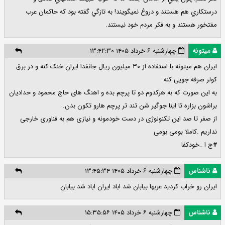
درستكاري هم هستند و دروغ نميگويند! به تازگي گفته بود كه حاكمان عرب
مفتخور هستند و به فكر مردم خود نيستند.
میتونه
چهارشنبه ۶ خرداد ۱۴۰۵ ۱۳:۴۲:۳۰
ایران هم میتونه با استفاده از ۳۰ میلیون ریال جانفدا ایران خنک کنه و در برق
کولر صرفه جویی کنه
به این صورت که به هرکدوم دو تا پرچم بده و اهنگ های حاج محمود و حدادیان
براشون بزاره تا اینا جوگیر شن تند تر پرچم هارو تکون بدن.
از صفر تا صد این تکنولوژی در دست خودمونه و نیازی هم به فناوری خارجی
نداریم .کاملا بومی بومی
#ج ا _خودکفا
ناشناس
چهارشنبه ۶ خرداد ۱۴۰۵ ۱۳:۴۵:۳۴
ایران رو خراب کردید عربها بیابان شد اباد ایران اباد شد بیابان
ناشناس
چهارشنبه ۶ خرداد ۱۴۰۵ ۱۵:۳۵:۵۶