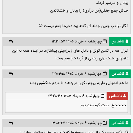
بیابان و سرسبز کردند
جناگل جمع جنگل(من درآری) را بیابان و خشکاندن
انگار ترامپ چنین جمله ای گفته بود دخیخا یادم نیست 😊
ناشناس
چهارشنبه ۶ خرداد ۱۴۰۵ ۱۲:۳۱:۵۷
ایران هم در کندن تونل و دانال های زیرزمینی پیشتازه، در آینده همه به این
دالانها ی خنک برای رهایی از گرما خواهیم رفت!!
ناشناس
چهارشنبه ۶ خرداد ۱۴۰۵ ۱۳:۰۴:۱۸
ما هم آدمهایی داریم پرچم تکون می‌دهند تا مردم خنکشون بشه
ناشناس
چهارشنبه ۶ خرداد ۱۴۰۵ ۱۳:۲۸:۳۲
خخخخخ. دمت گرم خندیدیم
ناشناس
چهارشنبه ۶ خرداد ۱۴۰۵ ۱۳:۰۴:۴۷
فكر نكنم.چون يكي از امامان جمعه ما كه خوب طبيعتا انسانهاي صادق و