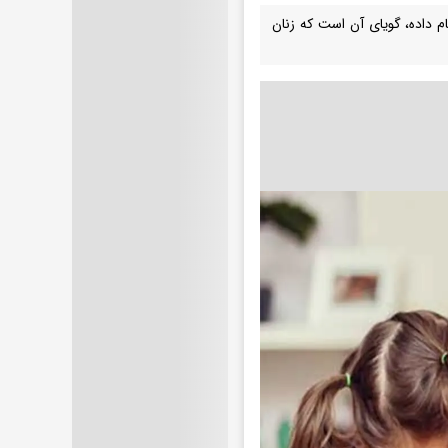
که مرکز افکارسنجی دانشجویان ایران (ایسپا) در اسفند ماه سال ۹۷ انجام داده، گویای آن است که زنان