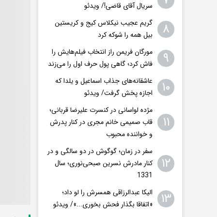
۷
سریال آقای قاضی!/ ویدئو
گریم عجیب نیکلاس کیج و کریستین
۸
بیل همه را شوکه کرد
مورگان فریمن راز انتخاب فیلم‌هایش را
۹
فاش کرد؛ گاهی پول حرف اول را می‌زند
عاشقانه‌های جذاب اسماعیل و یلدا که
۱۰
اجازه پخش گرفت/ ویدئو
مژده لواسانی در کنسرت علیرضا قربانی؛
۱۱
قاب صمیمی خانم مجری در کنار پدرش
و خواننده محبوب
سفر در زمان؛ گوگوش در دو سالگی و در
۱۲
کنار مادرش نسرین صبحی‌نوری؛ سال
1331
الیکا عبدالرزاقی همسرش را لو داد؛
۱۳
«اتفاقا بگذار فحش بخوری...»/ ویدئو