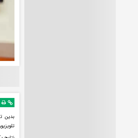
بدین تر
تلویزیون