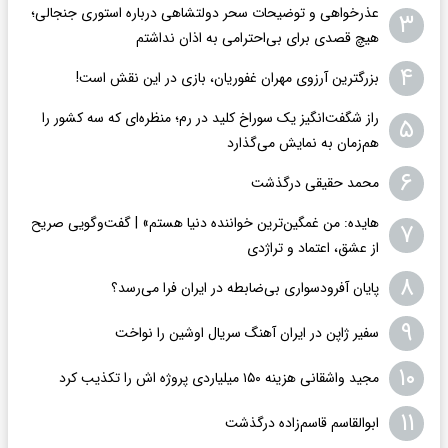
عذرخواهی و توضیحات سحر دولتشاهی درباره استوری جنجالی؛
۳
هیچ قصدی برای بی‌احترامی به اذان نداشتم
۴
بزرگترین آرزوی مهران غفوریان، بازی در این نقش است!
راز شگفت‌انگیز یک سوراخ کلید در رم؛ منظره‌ای که سه کشور را
۵
هم‌زمان به نمایش می‌گذارد
۶
محمد حقیقی درگذشت
هایده: من غمگین‌ترین خواننده دنیا هستم» | گفت‌وگویی صریح
۷
از عشق، اعتماد و تراژدی
۸
پایان آفرودسواری بی‌ضابطه در ایران فرا می‌رسد؟
۹
سفیر ژاپن در ایران آهنگ سریال اوشین را نواخت
۱۰
مجید واشقانی هزینه ۱۵۰ میلیاردی پروژه اش را تکذیب کرد
۱۱
ابوالقاسم قاسم‌زاده درگذشت