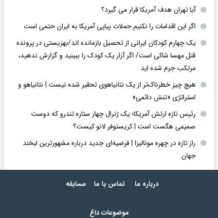
آیا تهران هدف آمریکا قرار می گیرد؟
اگر این اقدامات را نکنیم حملات پیاپی آمریکا به ایران حتمی است
یک چهارم کودکان ایرانی از تحصیل بازمانده اند/بهزیستی در پرونده
قتل مهسا شاکی است/ اگر آزار یک کودک را ببینید و گزارش ندهید،
مرتکب جرم شده اید
هیچ چیز خطرناک‌تر از یک نتانیاهوی تحقیر شده نیست | نتانیاهو و
استراتژی «تنش دائمی»
رئیس تازه ارتش آمریکا؛ یک ژنرال چهار ستاره تندرو که دوست
صمیمی هگست است | کریستوفر لانو کیست؟
راز تازه در چهره مونالیزا | فرضیه‌ای جدید درباره مشهورترین لبخند
جهان
درباره ما
تماس با ما
مسابقه
موضوعات داغ