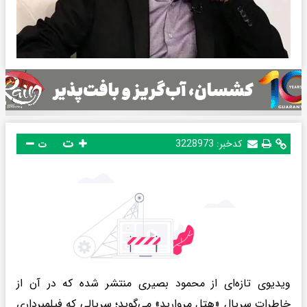
ت
کدخبر:
3228973
ت
ویدیوی تازه‌ای از محمود بصیری منتشر شده که در آن از
خاطرات سریال «هتل مروارید» می‌گوید؛ سریالی که فیلمبرداری