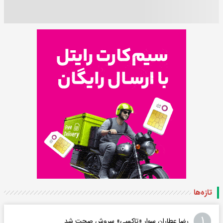
تازه‌ها
۱
رضا عطاران سوار «تاکسی» سروش صحت شد