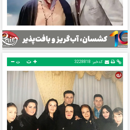
ت
کدخبر:
3228818
ت