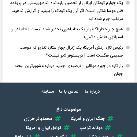
یک چهارم کودکان ایرانی از تحصیل بازمانده اند/بهزیستی در پرونده
قتل مهسا شاکی است/ اگر آزار یک کودک را ببینید و گزارش ندهید،
مرتکب جرم شده اید
هیچ چیز خطرناک‌تر از یک نتانیاهوی تحقیر شده نیست | نتانیاهو و
استراتژی «تنش دائمی»
رئیس تازه ارتش آمریکا؛ یک ژنرال چهار ستاره تندرو که دوست
صمیمی هگست است | کریستوفر لانو کیست؟
راز تازه در چهره مونالیزا | فرضیه‌ای جدید درباره مشهورترین لبخند
جهان
درباره ما
تماس با ما
مسابقه
موضوعات داغ
جنگ ایران و آمریکا
محمدباقر خرازی
دونالد ترامپ
توافق ایران و آمریکا