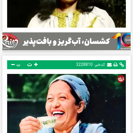
ت
کدخبر:
3228810
ت