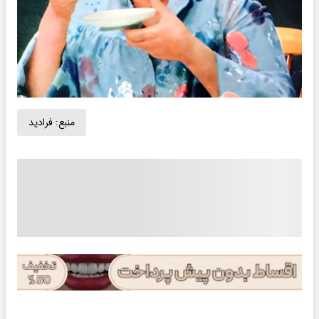
منبع:
فرادید