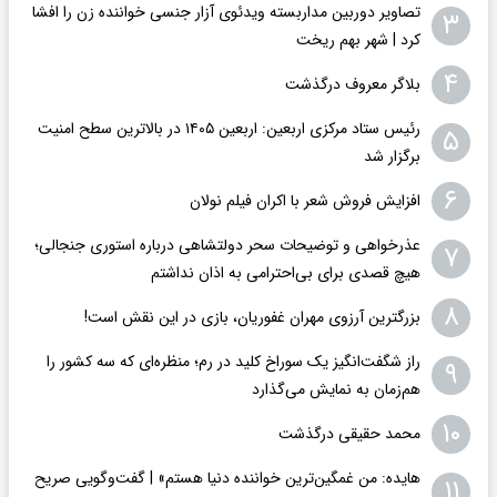
تصاویر دوربین مداربسته ویدئوی آزار جنسی خواننده زن را افشا
۳
کرد | شهر بهم ریخت
۴
بلاگر معروف درگذشت
رئیس ستاد مرکزی اربعین: اربعین ۱۴۰۵ در بالاترین سطح امنیت
۵
برگزار شد
۶
افزایش فروش شعر با اکران فیلم نولان
عذرخواهی و توضیحات سحر دولتشاهی درباره استوری جنجالی؛
۷
هیچ قصدی برای بی‌احترامی به اذان نداشتم
۸
بزرگترین آرزوی مهران غفوریان، بازی در این نقش است!
راز شگفت‌انگیز یک سوراخ کلید در رم؛ منظره‌ای که سه کشور را
۹
هم‌زمان به نمایش می‌گذارد
۱۰
محمد حقیقی درگذشت
هایده: من غمگین‌ترین خواننده دنیا هستم» | گفت‌وگویی صریح
۱۱