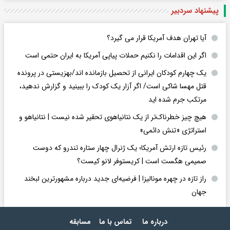
پیشنهاد سردبیر
آیا تهران هدف آمریکا قرار می گیرد؟
اگر این اقدامات را نکنیم حملات پیاپی آمریکا به ایران حتمی است
یک چهارم کودکان ایرانی از تحصیل بازمانده اند/بهزیستی در پرونده
قتل مهسا شاکی است/ اگر آزار یک کودک را ببینید و گزارش ندهید،
مرتکب جرم شده اید
هیچ چیز خطرناک‌تر از یک نتانیاهوی تحقیر شده نیست | نتانیاهو و
استراتژی «تنش دائمی»
رئیس تازه ارتش آمریکا؛ یک ژنرال چهار ستاره تندرو که دوست
صمیمی هگست است | کریستوفر لانو کیست؟
راز تازه در چهره مونالیزا | فرضیه‌ای جدید درباره مشهورترین لبخند
جهان
درباره ما
تماس با ما
مسابقه