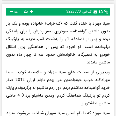
ت
کدخبر:
3228770
ت
سینا مهراد با خنده گفت که «کله‌خراب» خانواده بوده و یک بار
بدون داشتن گواهینامه، خودروی صفر پدرش را برای رانندگی
برده و پس از تصادف، آن را به‌شدت آسیب‌دیده به پارکینگ
برگردانده است. او افزود که پس از هماهنگی برای انتقال
خودرو به تعمیرگاه، خانواده‌اش حدود سه تا چهار ماه بدون
ماشین ماندند.
ویدیویی از صحبت های سینا مهراد را ملاحضه کردید. سینا
مهراد:کله خراب خونوادمون من بودم بابام آزرای 2012 صفر
خرید گواهینامه نداشتم بردم دور زدم ماشینو له برگردوندم پارک
کردم تو پارکینگ هماهنگ کردم اومدن ماشینو برد 3 4 ماهی
ماشین نداشتن و...
سینا مهراد که با نام اصلی سینا سهیلی شناخته می‌شود، متولد