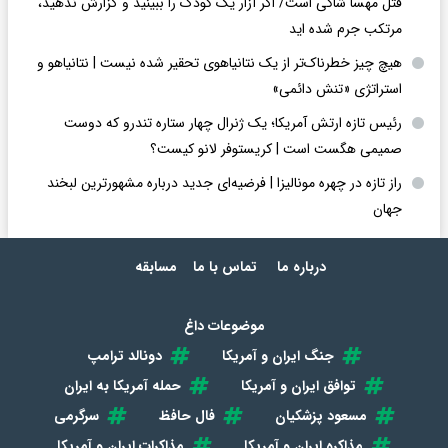
قتل مهسا شاکی است/ اگر آزار یک کودک را ببینید و گزارش ندهید،
مرتکب جرم شده اید
هیچ چیز خطرناک‌تر از یک نتانیاهوی تحقیر شده نیست | نتانیاهو و
استراتژی «تنش دائمی»
رئیس تازه ارتش آمریکا؛ یک ژنرال چهار ستاره تندرو که دوست
صمیمی هگست است | کریستوفر لانو کیست؟
راز تازه در چهره مونالیزا | فرضیه‌ای جدید درباره مشهورترین لبخند
جهان
درباره ما
تماس با ما
مسابقه
موضوعات داغ
جنگ ایران و آمریکا
دونالد ترامپ
توافق ایران و آمریکا
حمله آمریکا به ایران
مسعود پزشکیان
فال حافظ
سرگرمی
مذاکره ایران و آمریکا
مذاکرات ایران و آمریکا