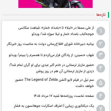
تازه‌ها
از علی مصفا در «لیلا» تا «بامداد خمار»؛ شباهت سکانس
۱
جوجه‌کباب بامداد خمار و لیلا سوژه شد/ ویدئو
۲
بیانیه دبیرخانه شورای اطلاع‌رسانی دولت به مناسبت روز خبرنگار
۳
شهاب حسینی: از پادگان فرار می‌کردم تا همسرم را ببینم/ ویدئو
حضور مازیار لرستانی در ختم اکبر عبدی برای او گران تمام شد!/
۴
دزدی از مازیار لرستانی آن هم در روز روشن
سم نیل در فیلم لایو اکشن The Legend of Zelda حضور
۵
خواهد داشت
۶
صفحه نخست روزنامه‌ها شنبه ۱۷ مرداد ۱۴۰۵
یک دیکتاتوری زیبایی | اعتراف اسکارلت جوهانسون به فشارِ
۷