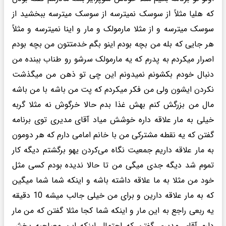
که هلیا مثلاً از سوسک نمیترسه از سوسک میترسه ببخشید از
سوسک میترسه و از مثلا مارمولک و مار و اینا نمیترسه و مثلاً
هر جایی که بله من بچه بودم اینو بگم خدمتتون من بچه بودم
اصرار میکردم به پدرم که یه مارمولک سرشو رو طناب ببنده من
دنبال خودم بکشونم نمیدونم این چی تو ذهن من میگذشت
نکردن ایشون ولی من فکر میکردم که پت من باشه با من باشه
مال من بزرگش کنم بهش غذا بدم حالا خرگوش نه مثلا گربه
خیلی به مار علاقه داره خوشش میاد آقای مدیری توی برنامه
گفتن که یه نقطه مشترکی من با خانم امامی دارم که هر دومون
به مار علاقه داریم جمعیت نگاه می‌کردن یهو برگشتم دیگه کار
تموم شد دیگه جدی میگی من تا حالا ندیده بودم کسی مثل
خود من مثلا به ما علاقه داشته باشه و اینکه شما شما میگین
که به مار علاقه دارین و برای من خیلی جالب میشه 10 دقیقه
یه ربعی راجع به این مار و اینکه شما کجا مثلا گفتن که من مار
دارم آقای مدیری گفتن که احتمال اینکه این مصاحبه پخش