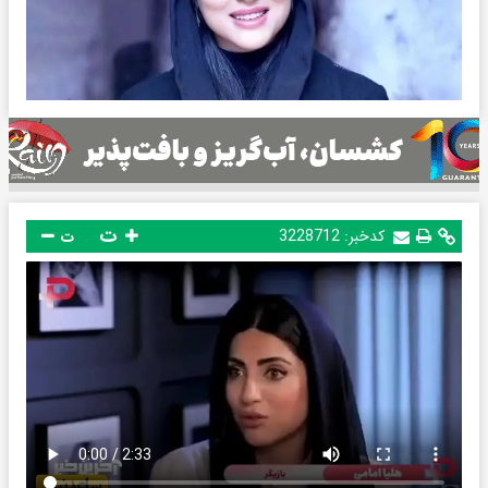
ت
کدخبر:
3228712
ت