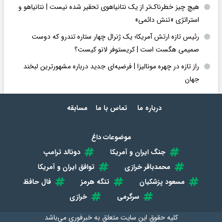
هیچ چیز خطرناک‌تر از یک نتانیاهوی تحقیر شده نیست | نتانیاهو و
استراتژی «تنش دائمی»
رئیس تازه ارتش آمریکا؛ یک ژنرال چهار ستاره تندرو که دوست
صمیمی هگست است | کریستوفر لانو کیست؟
راز تازه در چهره مونالیزا | فرضیه‌ای جدید درباره مشهورترین لبخند
جهان
درباره ما
تماس با ما
مسابقه
موضوعات داغ
جنگ ایران و آمریکا
دونالد ترامپ
محمدباقر خرازی
توافق ایران و آمریکا
مسعود پزشکیان
تنگه هرمز
فال حافظ
سرگرمی
خرازی
کلیه حقوق این سایت متعلق به
خبرفوری
می‌باشد