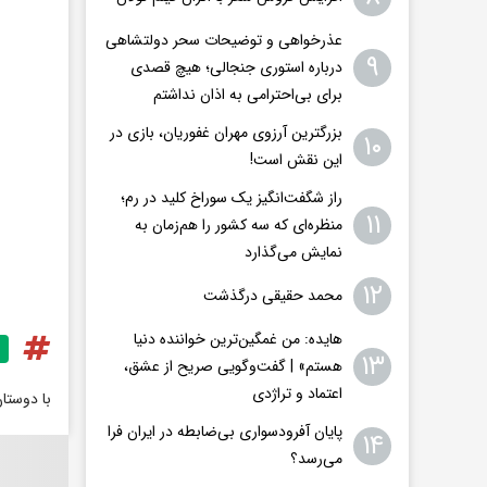
عذرخواهی و توضیحات سحر دولتشاهی
۹
درباره استوری جنجالی؛ هیچ قصدی
برای بی‌احترامی به اذان نداشتم
بزرگترین آرزوی مهران غفوریان، بازی در
۱۰
این نقش است!
راز شگفت‌انگیز یک سوراخ کلید در رم؛
۱۱
منظره‌ای که سه کشور را هم‌زمان به
نمایش می‌گذارد
۱۲
محمد حقیقی درگذشت
هایده: من غمگین‌ترین خواننده دنیا
۱۳
هستم» | گفت‌وگویی صریح از عشق،
اعتماد و تراژدی
با دوستا
پایان آفرودسواری بی‌ضابطه در ایران فرا
۱۴
می‌رسد؟