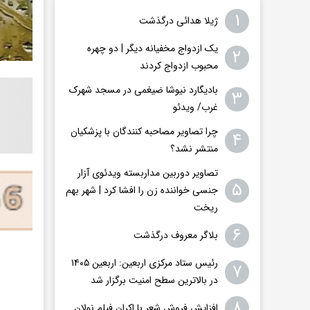
۱
ژیلا هدائی درگذشت
یک ازدواج مخفیانه دیگر | دو چهره
۲
محبوب ازدواج کردند
بادیگارد نیوشا ضیغمی در مسجد شهرک
۳
غرب/ ویدئو
چرا تصاویر مصاحبه کنندگان با پزشکیان
۴
منتشر نشد؟
تصاویر دوربین مداربسته ویدئوی آزار
۵
جنسی خواننده زن را افشا کرد | شهر بهم
ریخت
۶
بلاگر معروف درگذشت
رئیس ستاد مرکزی اربعین: اربعین ۱۴۰۵
۷
در بالاترین سطح امنیت برگزار شد
۸
افزایش فروش شعر با اکران فیلم نولان