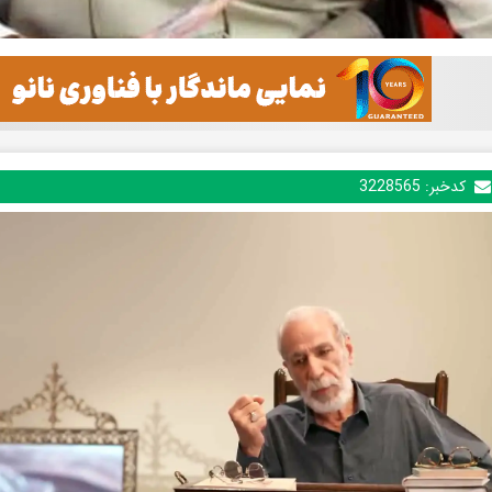
کدخبر:
3228565