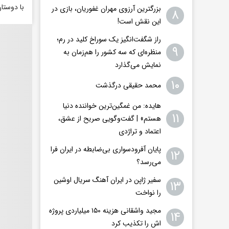
با دوستا
بزرگترین آرزوی مهران غفوریان، بازی در
۸
این نقش است!
راز شگفت‌انگیز یک سوراخ کلید در رم؛
۹
منظره‌ای که سه کشور را هم‌زمان به
نمایش می‌گذارد
۱۰
محمد حقیقی درگذشت
هایده: من غمگین‌ترین خواننده دنیا
۱۱
هستم» | گفت‌وگویی صریح از عشق،
اعتماد و تراژدی
پایان آفرودسواری بی‌ضابطه در ایران فرا
۱۲
می‌رسد؟
سفیر ژاپن در ایران آهنگ سریال اوشین
۱۳
را نواخت
مجید واشقانی هزینه ۱۵۰ میلیاردی پروژه
۱۴
اش را تکذیب کرد