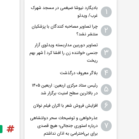
بادیگارد نیوشا ضیغمی در مسجد شهرک
۱
غرب/ ویدئو
چرا تصاویر مصاحبه کنندگان با پزشکیان
۲
منتشر نشد؟
تصاویر دوربین مداربسته ویدئوی آزار
۳
جنسی خواننده زن را افشا کرد | شهر بهم
ریخت
۴
بلاگر معروف درگذشت
رئیس ستاد مرکزی اربعین: اربعین ۱۴۰۵
۵
در بالاترین سطح امنیت برگزار شد
۶
افزایش فروش شعر با اکران فیلم نولان
عذرخواهی و توضیحات سحر دولتشاهی
۷
درباره استوری جنجالی؛ هیچ قصدی
برای بی‌احترامی به اذان نداشتم