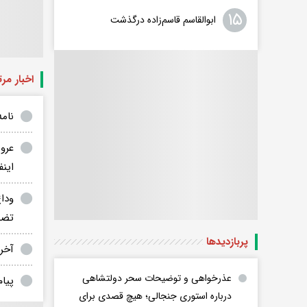
۱۵
ابوالقاسم قاسم‌زاده درگذشت
اخبار مر
نام
اینف
وداع
تضم
پربازدید‌ها
آخر
عذرخواهی و توضیحات سحر دولتشاهی
پیام
درباره استوری جنجالی؛ هیچ قصدی برای