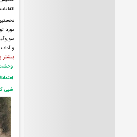
اتفاقات 
نخستین 
مورد تو
سوروگین
و آداب 
بیشتر ب
وحشت و 
اعتمادال
شبی که 