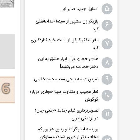
۵
استایل جدید صابر ابر
بازیگر زن مشهور از سینما خداحافظی
۶
کرد
مغز متفکر گوگل از سمت خود کناره‌گیری
۷
کرد
هادی حجازی‌فر از ابراز عشق به این
۸
دختر خجالت می‌کشد!
۹
تمرین عمامه پیچی سید محمد خاتمی
نظر عجیب و متفاوت سینا حجازی درباره
۱۰
گوگوش
تصویربرداری فیلم جدید «جکی چان»
۱۱
در نزدیکی ایران
روزنامه اصولگرا: تلویزیون هر روز کم
مخاطب تر از دیروز شده/ مسئولان