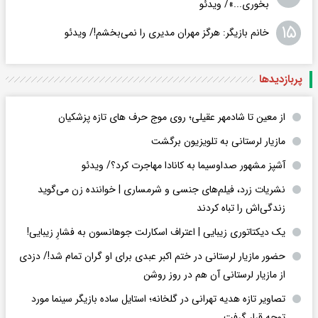
بخوری...»/ ویدئو
۱۵
خانم بازیگر: هرگز مهران مدیری را نمی‌بخشم!/ ویدئو
پربازدید‌ها
از معین تا شادمهر عقیلی؛ روی موج حرف های تازه پزشکیان
مازیار لرستانی به تلویزیون برگشت
آشپز مشهور صداوسیما به کانادا مهاجرت کرد؟/ ویدئو
نشریات زرد، فیلم‌های جنسی و شرمساری | خواننده زن می‌گوید
زندگی‌اش را تباه کردند
یک دیکتاتوری زیبایی | اعتراف اسکارلت جوهانسون به فشارِ زیبایی!
حضور مازیار لرستانی در ختم اکبر عبدی برای او گران تمام شد!/ دزدی
از مازیار لرستانی آن هم در روز روشن
تصاویر تازه هدیه تهرانی در گلخانه؛ استایل ساده بازیگر سینما مورد
توجه قرار گرفت