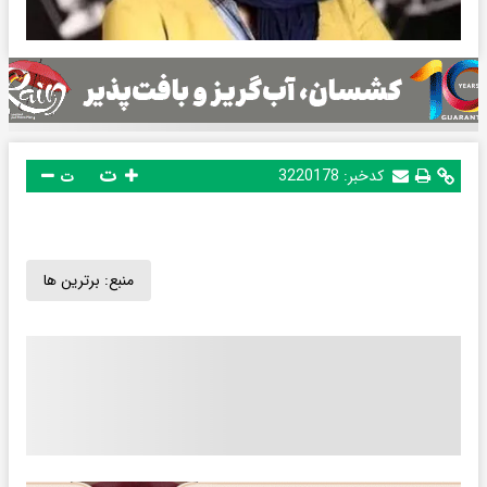
ت
کدخبر:
3220178
ت
منبع:
برترین ها