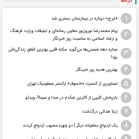
تازه‌ها
۱
«ایرج» دوباره در بیمارستان بستری شد
پیام محمدرضا نوروزپور معاون رسانه‌ای و تبلیغات وزارت فرهنگ
۲
و ارشاد اسلامی به مناسبت روز خبرنگار
ستاره دهه شصتی‌ها می‌گوید سکته قلبی بهترین اتفاق زندگی‌اش
۳
بود!
۴
بهترین هدیه روز خبرنگار
۵
تصاویری از کنسرت «خسوف» ارکستر سمفونیک تهران
۶
بازپخش کلیپی از کاترین شکدم در صدا و سیما!/ ویدئو
۷
ژیلا هدائی درگذشت
۸
یک ازدواج مخفیانه دیگر | دو چهره محبوب ازدواج کردند