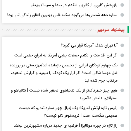
بازپخش کلیپی از کاترین شکدم در صدا و سیما!/ ویدئو
ستاره دهه شصتی‌ها می‌گوید سکته قلبی بهترین اتفاق زندگی‌اش بود!
پیشنهاد سردبیر
آیا تهران هدف آمریکا قرار می گیرد؟
اگر این اقدامات را نکنیم حملات پیاپی آمریکا به ایران حتمی است
یک چهارم کودکان ایرانی از تحصیل بازمانده اند/بهزیستی در پرونده
قتل مهسا شاکی است/ اگر آزار یک کودک را ببینید و گزارش ندهید،
مرتکب جرم شده اید
هیچ چیز خطرناک‌تر از یک نتانیاهوی تحقیر شده نیست | نتانیاهو و
استراتژی «تنش دائمی»
رئیس تازه ارتش آمریکا؛ یک ژنرال چهار ستاره تندرو که دوست
صمیمی هگست است | کریستوفر لانو کیست؟
راز تازه در چهره مونالیزا | فرضیه‌ای جدید درباره مشهورترین لبخند