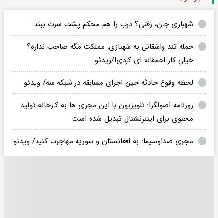
شهبازی جان، رفتی؟ درب را هم محکم پشت سرت ببند
حمله تند واشقانی به شهبازی: مملکت مگه صاحب نداره؟
خیلی کار احمقانه‌ ای کردی!/ویدئو
لحظه وقوع حادثه حین اجرای مسابقه در شبکه سه/ ویدئو
روزنامه اصولگرا: تلویزیون با این مجری ها به کارخانه تولید
محتوی برای اینترنشنال تبدیل شده است
مجری صداوسیما: به افغانستان و سوریه مهاجرت کنید/ ویدئو