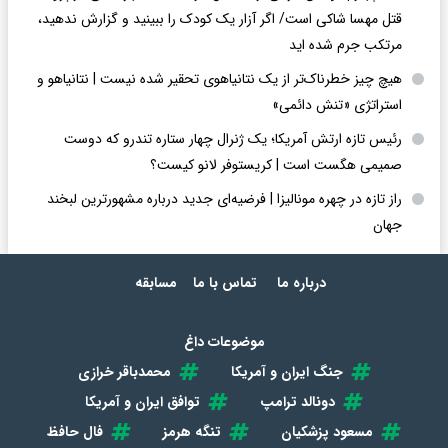
قتل مهسا شاکی است/ اگر آزار یک کودک را ببینید و گزارش ندهید،
مرتکب جرم شده اید
هیچ چیز خطرناک‌تر از یک نتانیاهوی تحقیر شده نیست | نتانیاهو و
استراتژی «تنش دائمی»
رئیس تازه ارتش آمریکا؛ یک ژنرال چهار ستاره تندرو که دوست
صمیمی هگست است | کریستوفر لانو کیست؟
راز تازه در چهره مونالیزا | فرضیه‌ای جدید درباره مشهورترین لبخند
جهان
درباره ما
تماس با ما
مسابقه
موضوعات داغ
جنگ ایران و آمریکا
محمدباقر خرازی
دونالد ترامپ
توافق ایران و آمریکا
مسعود پزشکیان
تنگه هرمز
فال حافظ