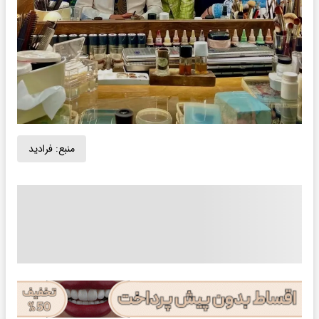
منبع:
فرادید