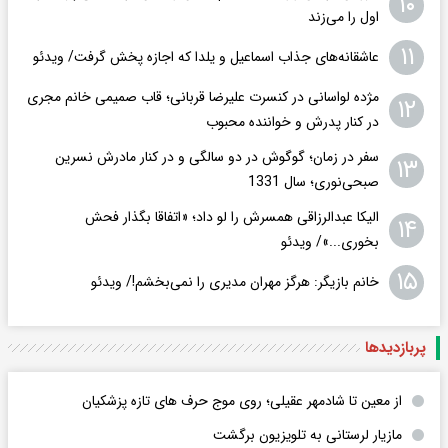
۱۰
اول را می‌زند
۱۱
عاشقانه‌های جذاب اسماعیل و یلدا که اجازه پخش گرفت/ ویدئو
مژده لواسانی در کنسرت علیرضا قربانی؛ قاب صمیمی خانم مجری
۱۲
در کنار پدرش و خواننده محبوب
سفر در زمان؛ گوگوش در دو سالگی و در کنار مادرش نسرین
۱۳
صبحی‌نوری؛ سال 1331
الیکا عبدالرزاقی همسرش را لو داد؛ «اتفاقا بگذار فحش
۱۴
بخوری...»/ ویدئو
۱۵
خانم بازیگر: هرگز مهران مدیری را نمی‌بخشم!/ ویدئو
پربازدید‌ها
از معین تا شادمهر عقیلی؛ روی موج حرف های تازه پزشکیان
مازیار لرستانی به تلویزیون برگشت