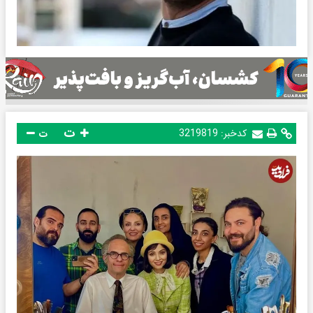
ت
کدخبر:
3219819
ت