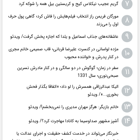
۷
گریم عجیب نیکلاس کیج و کریستین بیل همه را شوکه کرد
مورگان فریمن راز انتخاب فیلم‌هایش را فاش کرد؛ گاهی پول حرف
۸
اول را می‌زند
۹
عاشقانه‌های جذاب اسماعیل و یلدا که اجازه پخش گرفت/ ویدئو
مژده لواسانی در کنسرت علیرضا قربانی؛ قاب صمیمی خانم مجری
۱۰
در کنار پدرش و خواننده محبوب
سفر در زمان؛ گوگوش در دو سالگی و در کنار مادرش نسرین
۱۱
صبحی‌نوری؛ سال 1331
الیکا عبدالرزاقی همسرش را لو داد؛ «اتفاقا بگذار فحش
۱۲
بخوری...»/ ویدئو
۱۳
خانم بازیگر: هرگز مهران مدیری را نمی‌بخشم!/ ویدئو
۱۴
آشپز مشهور صداوسیما به کانادا مهاجرت کرد؟/ ویدئو
خبرنگار می‌تواند در خدمت کشف حقیقت و اجرای عدالت یا