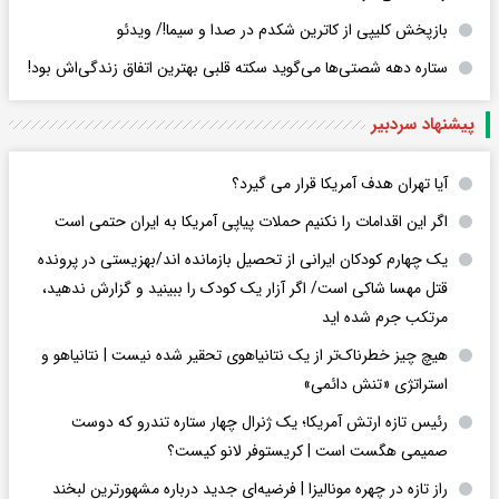
بازپخش کلیپی از کاترین شکدم در صدا و سیما!/ ویدئو
ستاره دهه شصتی‌ها می‌گوید سکته قلبی بهترین اتفاق زندگی‌اش بود!
پیشنهاد سردبیر
آیا تهران هدف آمریکا قرار می گیرد؟
اگر این اقدامات را نکنیم حملات پیاپی آمریکا به ایران حتمی است
یک چهارم کودکان ایرانی از تحصیل بازمانده اند/بهزیستی در پرونده
قتل مهسا شاکی است/ اگر آزار یک کودک را ببینید و گزارش ندهید،
مرتکب جرم شده اید
هیچ چیز خطرناک‌تر از یک نتانیاهوی تحقیر شده نیست | نتانیاهو و
استراتژی «تنش دائمی»
رئیس تازه ارتش آمریکا؛ یک ژنرال چهار ستاره تندرو که دوست
صمیمی هگست است | کریستوفر لانو کیست؟
راز تازه در چهره مونالیزا | فرضیه‌ای جدید درباره مشهورترین لبخند