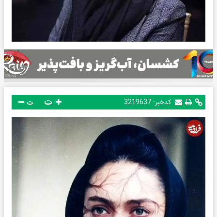
ت
کدخبر:
3219637
ت