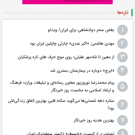
تازه‌ها
۱
بغض سحر دولتشاهی برای ایران/ ویدئو
۲
مهدی هاشمی: «اکبر عبدی» چارلی چاپلین ایران بود
۳
از معین تا شادمهر عقیلی؛ روی موج حرف های تازه پزشکیان
۴
«ایرج» دوباره در بیمارستان بستری شد
پیام محمدرضا نوروزپور معاون رسانه‌ای و تبلیغات وزارت فرهنگ
۵
و ارشاد اسلامی به مناسبت روز خبرنگار
ستاره دهه شصتی‌ها می‌گوید سکته قلبی بهترین اتفاق زندگی‌اش
۶
بود!
۷
بهترین هدیه روز خبرنگار
۸
تصاویری از کنسرت «خسوف» ارکستر سمفونیک تهران