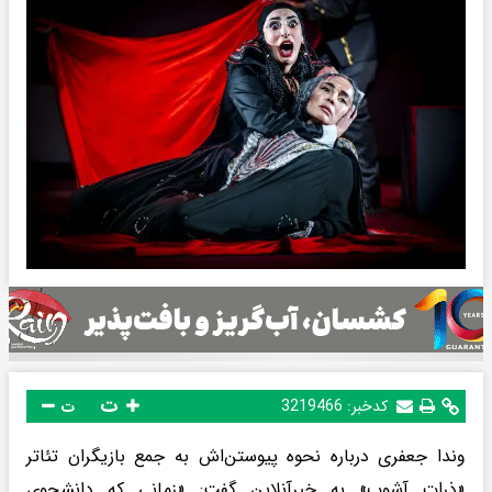
ت
کدخبر:
3219466
ت
وندا جعفری درباره نحوه پیوستن‌اش به جمع بازیگران تئاتر
«ذرات آشوب» به خبرآنلاین گفت: «زمانی که دانشجوی