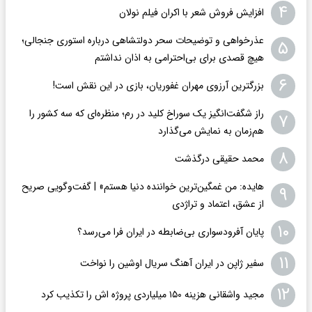
۴
افزایش فروش شعر با اکران فیلم نولان
عذرخواهی و توضیحات سحر دولتشاهی درباره استوری جنجالی؛
۵
هیچ قصدی برای بی‌احترامی به اذان نداشتم
۶
بزرگترین آرزوی مهران غفوریان، بازی در این نقش است!
راز شگفت‌انگیز یک سوراخ کلید در رم؛ منظره‌ای که سه کشور را
۷
هم‌زمان به نمایش می‌گذارد
۸
محمد حقیقی درگذشت
هایده: من غمگین‌ترین خواننده دنیا هستم» | گفت‌وگویی صریح
۹
از عشق، اعتماد و تراژدی
۱۰
پایان آفرودسواری بی‌ضابطه در ایران فرا می‌رسد؟
۱۱
سفیر ژاپن در ایران آهنگ سریال اوشین را نواخت
۱۲
مجید واشقانی هزینه ۱۵۰ میلیاردی پروژه اش را تکذیب کرد