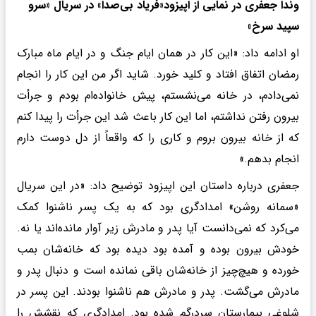
وندا جعفری در نمایی از اپیزود«فریاد بی‌صدا» در سریال «سرو
سپید سرخ»
او ادامه داد: «این کار در همان ایام جنگ و در ایام ماه مبارک
رمضان اتفاق افتاد و کلید خورد. شاید اگر من این کار را انجام
نمی‌دادم، در خانه می‌نشستم، پیش خانواده‌ام بودم و جرأت
بیرون رفتن نداشتم، اما این کار باعث شد این جرأت را پیدا کنم
که از خانه بیرون بروم و کاری را که واقعاً از دل دوست دارم
انجام بدهم.»
جعفری درباره داستان این اپیزود توضیح داد: «در این سریال
«سمانه روشن» امدادگری بود که به یک پسر ناشنوا کمک
می‌کرد که نمی‌دانست آیا پدر و مادرش زیر آوار مانده‌اند یا نه.
خودش بیرون بوده و آمده بود دیده بود که خانه‌شان بمب
خورده و هیچ‌چیز از خانه‌شان باقی نمانده است و دنبال پدر و
مادرش می‌گشت. پدر و مادرش هم ناشنوا بودند. این پسر در
شلوغی بیمارستان سردرگم شده بود. امدادگری که نقشش را