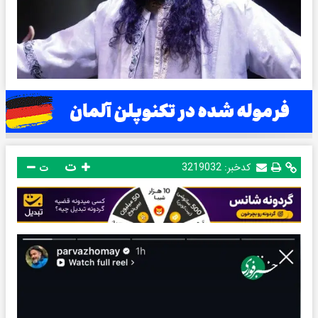
ت
کدخبر:
3219032
ت