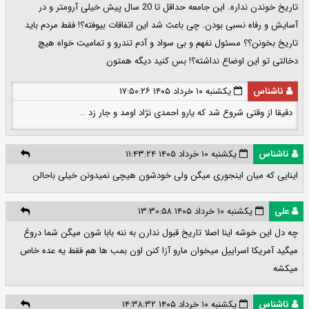
تاریخ خوندن نداره. این جامعه حداقل تا 20 سال پیش خیلی آرومتر و در
آسایش و رفاه نسبی بودن. چی باعث شد این اتفاقات بیوفته؟! فقط مردم باید
تاریخ بخونن؟؟ مسئول نفهم و بی سواد و آدم تندرو و تمامیت خواه هیچ
دخالتی تو این اوضاع نداشته؟! بس کنید دیگه همتون
ناشناس
یکشنبه ۱۰ خرداد ۱۴۰۵ ۱۷:۵۰:۲۶
دقیقا از وقتی شروع شد که یارو احمدی نژاد اومد و جار زد ..
ناشناس
یکشنبه ۱۰ خرداد ۱۴۰۵ ۱۱:۴۳:۲۴
اینایی که میان اینجوری میگن ولی خودشون هیچی نمیدونن خیلی باحالن
علی
یکشنبه ۱۰ خرداد ۱۴۰۵ ۱۳:۳۰:۵۸
چه دل این خوشه اینا اصلا تاریخ قبول ندارن به ننه بابا شون میگن شما دروغ
میگید آمریکا اسراییل میخوان مارو آزا کنن اون بمب ها هم فقط یه عده خاص
میکشه
ناشناس
یکشنبه ۱۰ خرداد ۱۴۰۵ ۱۴:۳۸:۳۲