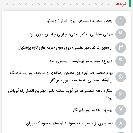
تازه‌ها
۱
بغض سحر دولتشاهی برای ایران/ ویدئو
۲
مهدی هاشمی: «اکبر عبدی» چارلی چاپلین ایران بود
۳
از معین تا شادمهر عقیلی؛ روی موج حرف های تازه پزشکیان
۴
«ایرج» دوباره در بیمارستان بستری شد
پیام محمدرضا نوروزپور معاون رسانه‌ای و تبلیغات وزارت فرهنگ
۵
و ارشاد اسلامی به مناسبت روز خبرنگار
ستاره دهه شصتی‌ها می‌گوید سکته قلبی بهترین اتفاق زندگی‌اش
۶
بود!
۷
بهترین هدیه روز خبرنگار
۸
تصاویری از کنسرت «خسوف» ارکستر سمفونیک تهران