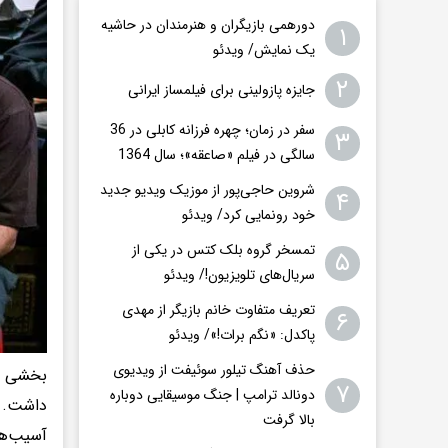
دورهمی بازیگران و هنرمندان در حاشیه
۱
یک نمایش/ ویدئو
۲
جایزه پازولینی برای فیلمساز ایرانی
سفر در زمان؛ چهره فرزانه کابلی در 36
۳
سالگی در فیلم «صاعقه»؛ سال 1364
شروین حاجی‌پور از موزیک ویدیو جدید
۴
خود رونمایی کرد/ ویدئو
تمسخر گروه بلک کتس در یکی از
۵
سریال‌های تلویزیون!/ ویدئو
تعریف متفاوت خانم بازیگر از مهدی
۶
پاکدل: «نگم برات!»/ ویدئو
حذف آهنگ تیلور سوئیفت از ویدیوی
بخشی ا
۷
دونالد ترامپ | جنگ موسیقایی دوباره
داشت. ج
بالا گرفت
آسیب‌ها