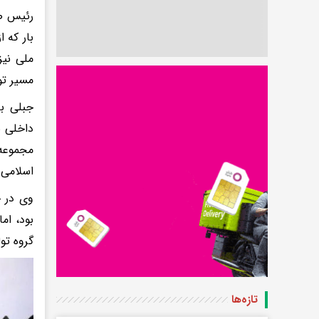
رئیس صد
بار که 
ملی نیز
مسیر تول
جبلی با
داخلی 
مجموعه،
اسلامی 
وی در خ
بود، ام
گروه تول
تازه‌ها