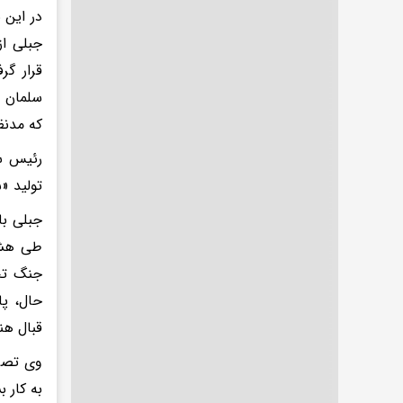
در این 
جبلی از
قرار گر
سلمان ب
که مدنظ
رئیس سا
تولید «
جبلی با
جنگ تحم
حال، پا
قبال هن
وی تصری
به کار ب