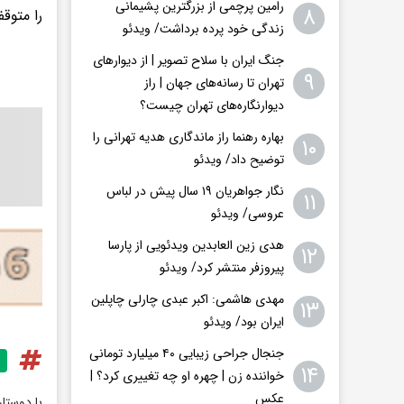
رامین پرچمی از بزرگترین پشیمانی
۸
را متوقف
زندگی خود پرده برداشت/ ویدئو
جنگ ایران با سلاح تصویر | از دیوارهای
۹
تهران تا رسانه‌های جهان | راز
دیوارنگاره‌های تهران چیست؟
بهاره رهنما راز ماندگاری هدیه تهرانی را
۱۰
توضیح داد/ ویدئو
نگار جواهریان ۱۹ سال پیش در لباس
۱۱
عروسی/ ویدئو
هدی زین العابدین ویدئویی از پارسا
۱۲
پیروزفر منتشر کرد/ ویدئو
مهدی هاشمی: اکبر عبدی چارلی چاپلین
۱۳
ایران بود/ ویدئو
جنجال جراحی زیبایی ۴۰ میلیارد تومانی
۱۴
خواننده زن | چهره او چه تغییری کرد؟ |
عکس
با دوستا