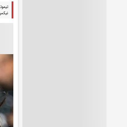
تیموت
نیکس،