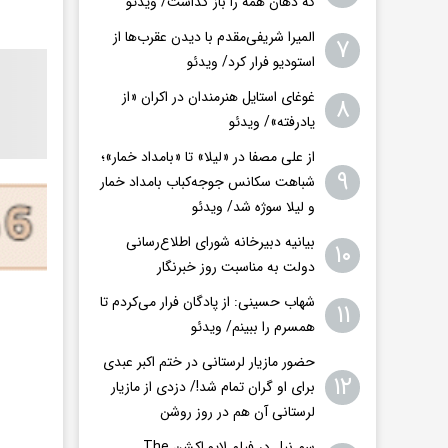
که دهان همه را باز گذاشت/ ویدئو
المیرا شریفی‌مقدم با دیدن عقرب‌ها از
۷
استودیو فرار کرد/ ویدئو
غوغای استایل هنرمندان در اکران «از
۸
یادرفته»/ ویدئو
از علی مصفا در «لیلا» تا «بامداد خمار»؛
۹
شباهت سکانس جوجه‌کباب بامداد خمار
و لیلا سوژه شد/ ویدئو
بیانیه دبیرخانه شورای اطلاع‌رسانی
۱۰
دولت به مناسبت روز خبرنگار
شهاب حسینی: از پادگان فرار می‌کردم تا
۱۱
همسرم را ببینم/ ویدئو
حضور مازیار لرستانی در ختم اکبر عبدی
۱۲
برای او گران تمام شد!/ دزدی از مازیار
لرستانی آن هم در روز روشن
سم نیل در فیلم لایو اکشن The