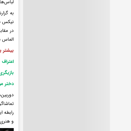
لباس‌ها
به گزار
نیکس بو
در مقاب
الماس س
بیشتر ب
اعتراف 
بازیگری 
دختر مو
دوربین‌
تماشاگر
رابطه ا
و هنری،