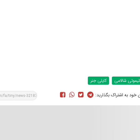
تیموتی شالامی
کایلی جنر
ن خود به اشتراک بگذارید: