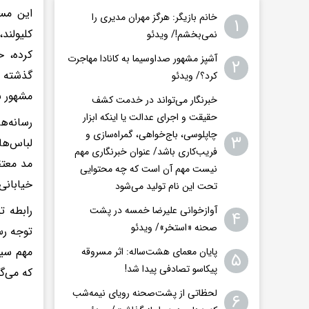
این مسا
خانم بازیگر: هرگز مهران مدیری را
۱
نمی‌بخشم!/ ویدئو
کرده، ح
آشپز مشهور صداوسیما به کانادا مهاجرت
۲
گذشته ن
کرد؟/ ویدئو
مشهور ن
خبرنگار می‌تواند در خدمت کشف
حقیقت و اجرای عدالت یا اینکه ابزار
رسانه‌ه
چاپلوسی، باج‌خواهی، گمراه‌سازی و
۳
لباس‌ها
فریب‌کاری باشد/ عنوان خبرنگاری مهم
مد معتق
نیست مهم آن است که چه محتوایی
خیابانی
تحت این نام تولید می‌شود
آوازخوانی علیرضا خمسه در پشت
۴
صحنه «استخر»/ ویدئو
توجه رس
مهم سین
پایان معمای هشت‌ساله: اثر مسروقه
۵
پیکاسو تصادفی پیدا شد!
که می‌گو
لحظاتی از پشت‌صحنه رویای نیمه‌شب
۶