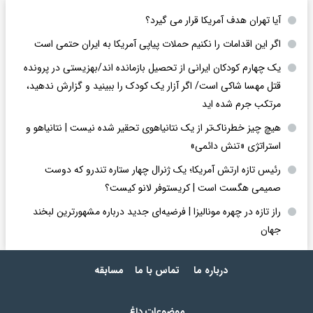
آیا تهران هدف آمریکا قرار می گیرد؟
اگر این اقدامات را نکنیم حملات پیاپی آمریکا به ایران حتمی است
یک چهارم کودکان ایرانی از تحصیل بازمانده اند/بهزیستی در پرونده
قتل مهسا شاکی است/ اگر آزار یک کودک را ببینید و گزارش ندهید،
مرتکب جرم شده اید
هیچ چیز خطرناک‌تر از یک نتانیاهوی تحقیر شده نیست | نتانیاهو و
استراتژی «تنش دائمی»
رئیس تازه ارتش آمریکا؛ یک ژنرال چهار ستاره تندرو که دوست
صمیمی هگست است | کریستوفر لانو کیست؟
راز تازه در چهره مونالیزا | فرضیه‌ای جدید درباره مشهورترین لبخند
جهان
درباره ما
تماس با ما
مسابقه
موضوعات داغ