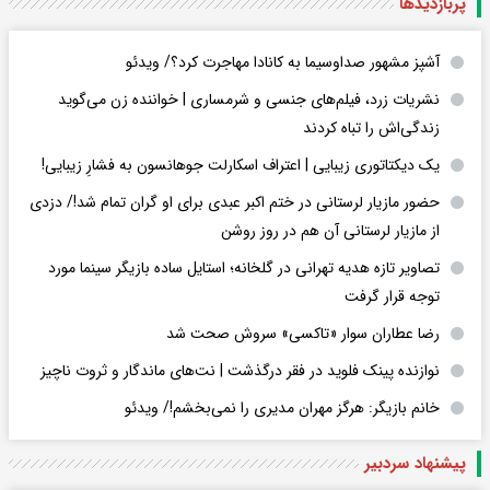
پربازدید‌ها
آشپز مشهور صداوسیما به کانادا مهاجرت کرد؟/ ویدئو
نشریات زرد، فیلم‌های جنسی و شرمساری | خواننده زن می‌گوید
زندگی‌اش را تباه کردند
یک دیکتاتوری زیبایی | اعتراف اسکارلت جوهانسون به فشارِ زیبایی!
حضور مازیار لرستانی در ختم اکبر عبدی برای او گران تمام شد!/ دزدی
از مازیار لرستانی آن هم در روز روشن
تصاویر تازه هدیه تهرانی در گلخانه؛ استایل ساده بازیگر سینما مورد
توجه قرار گرفت
رضا عطاران سوار «تاکسی» سروش صحت شد
نوازنده پینک فلوید در فقر درگذشت | نت‌های ماندگار و ثروت ناچیز
خانم بازیگر: هرگز مهران مدیری را نمی‌بخشم!/ ویدئو
پیشنهاد سردبیر