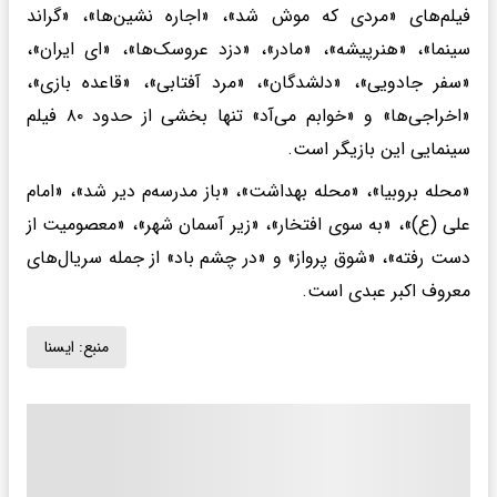
فیلم‌های «مردی که موش شد»، «اجاره نشین‌ها»، «گراند
سینما»، «هنرپیشه»، «مادر»، «دزد عروسک‌ها»، «ای ایران»،
«سفر جادویی»، «دلشدگان»، «مرد آفتابی»، «قاعده بازی»،
«اخراجی‌ها» و «خوابم می‌آد» تنها بخشی از حدود ۸۰ فیلم
سینمایی این بازیگر است.
«محله بروبیا»، «محله بهداشت»، «باز مدرسه‌م دیر شد»، «امام
علی (ع)»، «به سوی افتخار»، «زیر آسمان شهر»، «معصومیت از
دست رفته»، «شوق پرواز» و «در چشم باد» از جمله سریال‌های
معروف اکبر عبدی است.
منبع:
ايسنا