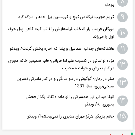
۸
ویدئو
۹
گریم عجیب نیکلاس کیج و کریستین بیل همه را شوکه کرد
مورگان فریمن راز انتخاب فیلم‌هایش را فاش کرد؛ گاهی پول حرف
۱۰
اول را می‌زند
۱۱
عاشقانه‌های جذاب اسماعیل و یلدا که اجازه پخش گرفت/ ویدئو
مژده لواسانی در کنسرت علیرضا قربانی؛ قاب صمیمی خانم مجری
۱۲
در کنار پدرش و خواننده محبوب
سفر در زمان؛ گوگوش در دو سالگی و در کنار مادرش نسرین
۱۳
صبحی‌نوری؛ سال 1331
الیکا عبدالرزاقی همسرش را لو داد؛ «اتفاقا بگذار فحش
۱۴
بخوری...»/ ویدئو
۱۵
خانم بازیگر: هرگز مهران مدیری را نمی‌بخشم!/ ویدئو