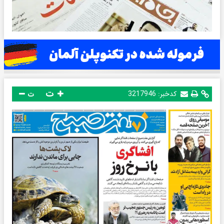
ت
کدخبر:
3217946
ت