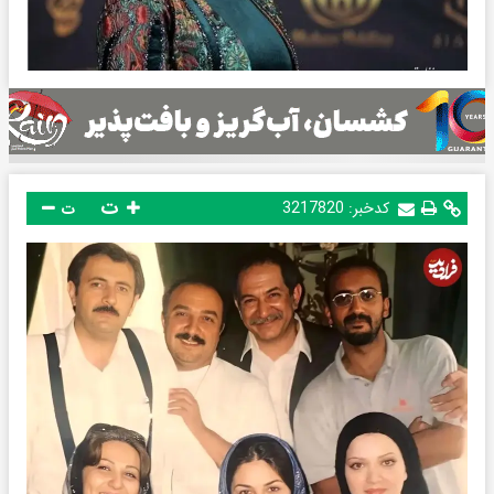
ت
کدخبر:
3217820
ت