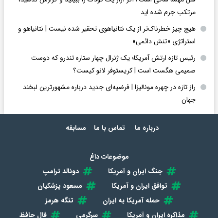
مرتکب جرم شده اید
هیچ چیز خطرناک‌تر از یک نتانیاهوی تحقیر شده نیست | نتانیاهو و
استراتژی «تنش دائمی»
رئیس تازه ارتش آمریکا؛ یک ژنرال چهار ستاره تندرو که دوست
صمیمی هگست است | کریستوفر لانو کیست؟
راز تازه در چهره مونالیزا | فرضیه‌ای جدید درباره مشهورترین لبخند
جهان
درباره ما
تماس با ما
مسابقه
موضوعات داغ
جنگ ایران و آمریکا
دونالد ترامپ
توافق ایران و آمریکا
مسعود پزشکیان
حمله آمریکا به ایران
تنگه هرمز
مذاکره ایران و آمریکا
سرگرمی
فال حافظ