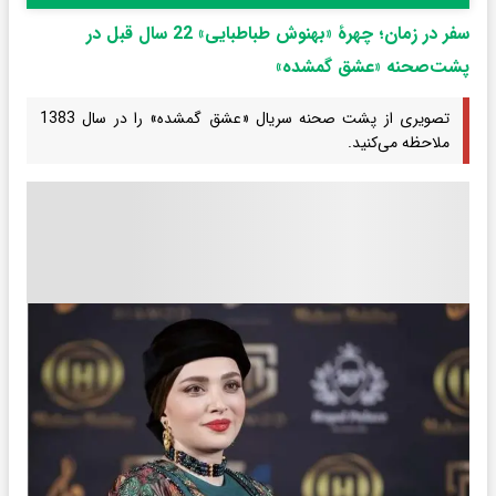
سفر در زمان؛ چهرۀ «بهنوش طباطبایی» 22 سال قبل در
پشت‌صحنه «عشق گمشده»
تصویری از پشت صحنه سریال «عشق گمشده» را در سال 1383
ملاحظه می‌کنید.