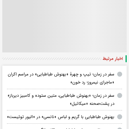
اخبار مرتبط
سفر در زمان؛ تیپ و چهرۀ «بهنوش طباطبایی» در مراسم اکران
«ماجرای نیمروز؛ رد خون»
سفر در زمان؛ «بهنوش طباطبایی، متین ستوده و کامبیز دیرباز»
در پشت‌صحنه «میکائیل»
بهنوش طباطبایی با گریم و لباس «نانسی» در «الیور توئیست»