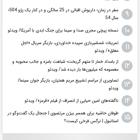
سفر در زمان؛ داریوش اقبالی در 25 سالگی و در کنار یک پژو 504؛
۹
سال 54
۱۰
نسخه پیچی مجری صدا و سیما برای جنگ ابدی با آمریکا/ ویدئو
تمرینات شمشیربازی سپیده خداوردی، بازیگر سریال «اجل
۱۱
معلق»/ ویدئو
از بامداد خمار تا متهم گریخت؛ شباهت بامزه و جالب محبوبه و
۱۲
معصومه که میلیون‌ها بار دیده شد/ ویدئو
تصاویری از مراسم تشییع مریم همتیان، بازیگر جوان سینما/
۱۳
ویدئو
۱۴
ناگفته‌های امین حیایی از انصراف از فیلم «قرمز»/ ویدئو
طوفان حاشیه برای همسر بیژن مرتضوی | جنجال یک گفت‌وگو در
۱۵
استانبول | نرگس فرخی کیست؟