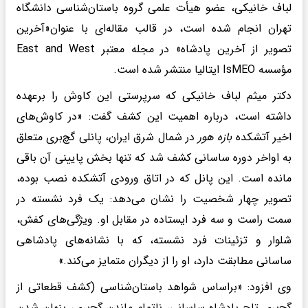
لباف خانیکی، عضو هیأت علمی گروه باستان‌شناسی دانشگاه
تهران انجام شده است، در قالب مقاله‌ای با عنوان«آخرین
تصویر از آخرین پادشاه» در مجله معتبر East and West
مؤسسه IsMEO ایتالیا منتشر شده است.
دکتر میثم لباف خانیکی که سرپرستی این کاوش را برعهده
داشته است، درباره اهمیت این کشف گفت: «در کاوش‌های
اخیر آتشکده
بازه هور
در شمال شرق ایران، پانلی گچ‌بری متعلق
به اواخر دوره ساسانی کشف شد که تنها بخش پایینی آن باقی
مانده است. این پانل که در اتاق ورودی آتشکده نصب بوده،
تصویر چهار شخصیت را نشان می‌دهد: یک فرد نشسته در
سمت راست و سه فرد ایستاده در مقابل او. ویژگی‌های کفش،
شلوار و تزئینات فرد نشسته، که با نشانه‌های پادشاهی
ساسانی مطابقت دارد، او را از دیگران متمایز می‌کند.»
وی افزود: «براساس شواهد باستان‌شناسی (کشف قطعاتی از
گچ‌بری تاج پادشاه ساسانی، ناتمام ماندن گچ‌بری، پنهان شدن