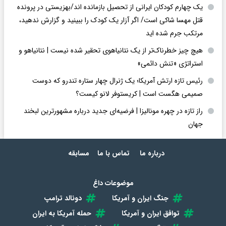
یک چهارم کودکان ایرانی از تحصیل بازمانده اند/بهزیستی در پرونده
قتل مهسا شاکی است/ اگر آزار یک کودک را ببینید و گزارش ندهید،
مرتکب جرم شده اید
هیچ چیز خطرناک‌تر از یک نتانیاهوی تحقیر شده نیست | نتانیاهو و
استراتژی «تنش دائمی»
رئیس تازه ارتش آمریکا؛ یک ژنرال چهار ستاره تندرو که دوست
صمیمی هگست است | کریستوفر لانو کیست؟
راز تازه در چهره مونالیزا | فرضیه‌ای جدید درباره مشهورترین لبخند
جهان
درباره ما
تماس با ما
مسابقه
موضوعات داغ
جنگ ایران و آمریکا
دونالد ترامپ
توافق ایران و آمریکا
حمله آمریکا به ایران