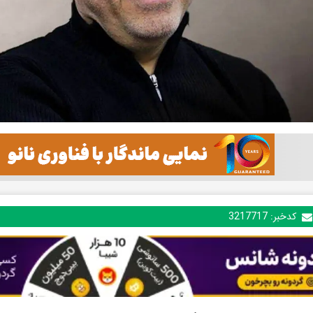
کدخبر:
3217717