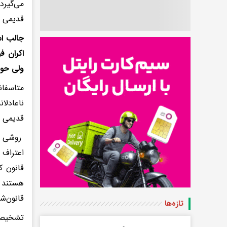
می‌گیرد
قدیمی 
جالب اس
اکران ف
ولی حوا
متاسفا
ناعادلا
قدیمی 
روشی که
اعتراف 
قانون ک
هستند و
قانون‌ش
تازه‌ها
تشخیص 