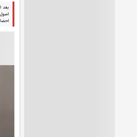
بعد ا
اصول 
احضار