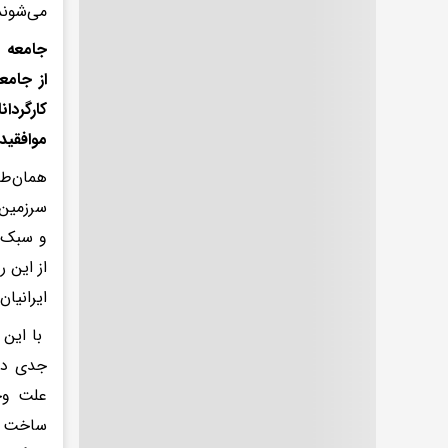
می‌شوند
جامعه ب
از جام
کارگردا
موافقید
همان‌طو
سرزمین 
و سبک ز
از این 
ایرانیا
با این 
جدی در 
علت وجو
ساخت ا