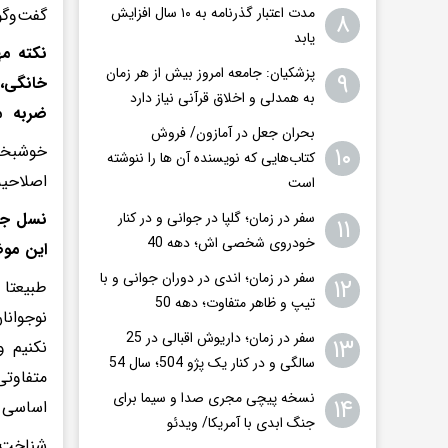
مدت اعتبار گذرنامه به ۱۰ سال افزایش
گفت‌وگو
۸
یابد
نکته مه
پزشکیان: جامعه امروز بیش از هر زمان
۹
خانگی، 
به همدلی و اخلاق قرآنی نیاز دارد
ضربه م
بحران جعل در آمازون/ فروش
خوشبختا
۱۰
کتاب‌هایی که نویسنده آن ها را ننوشته
اصلاحیه
است
نسل جدی
سفر در زمان؛ گلپا در جوانی و در کنار
۱۱
خودروی شخصی اش؛ دهه 40
این موض
سفر در زمان؛ اندی در دوران جوانی و با
۱۲
طبیعتا 
تیپ و ظاهر متفاوت؛ دهه 50
نوجوانا
سفر در زمان؛ داریوش اقبالی در 25
۱۳
نکنیم و
سالگی و در کنار یک پژو 504؛ سال 54
متفاوتی
نسخه پیچی مجری صدا و سیما برای
۱۴
اساسی د
جنگ ابدی با آمریکا/ ویدئو
شناخت 