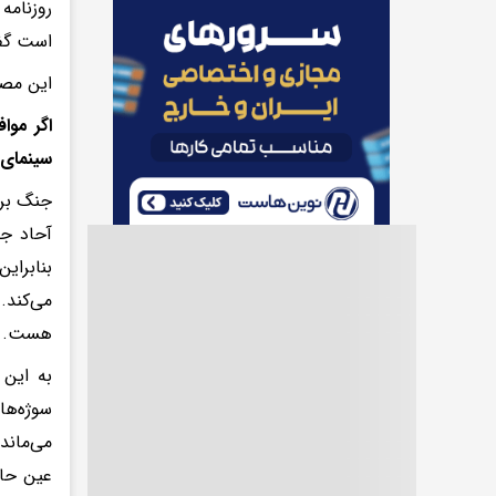
روزنامه
است گفت
این مصا
اگر موا
سینمای 
جنگ بر 
آحاد جا
بنابرای
می‌کند.
هست.
به این 
سوژه‌ها
می‌ماند
عین حال