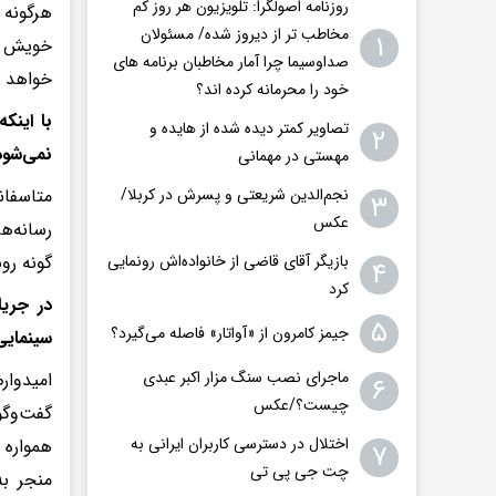
روزنامه اصولگرا: تلویزیون هر روز کم
هرگونه‌
مخاطب تر از دیروز شده/ مسئولان
۱
خویش و 
صداوسیما چرا آمار مخاطبان برنامه های
خواهد ب
خود را محرمانه کرده اند؟
با اینک
تصاویر کمتر دیده شده از هایده و
۲
نمی‌شود
مهستی در مهمانی
متاسفان
نجم‌الدین شریعتی و پسرش در کربلا/
۳
عکس
رسانه‌ه
گونه ر
بازیگر آقای قاضی از خانواده‌اش رونمایی
۴
کرد
در جری
۵
جیمز کامرون از «آواتار» فاصله می‌گیرد؟
سینمای
ماجرای نصب سنگ مزار اکبر عبدی
امیدوار
۶
چیست؟/عکس
گفت‌وگو
اختلال در دسترسی کاربران ایرانی به
همواره 
۷
چت جی پی تی
منجر ب