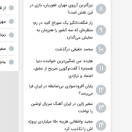
بزرگترین آرزوی مهران غفوریان، بازی در
۸
از 
این نقش است!
مهر
راز شگفت‌انگیز یک سوراخ کلید در رم؛
۹
منظره‌ای که سه کشور را هم‌زمان به
نجا
نمایش می‌گذارد
۱۰
سفر
محمد حقیقی درگذشت
هایده: من غمگین‌ترین خواننده دنیا
ماج
۱۱
هستم» | گفت‌وگویی صریح از عشق،
اعتماد و تراژدی
پایان آفرودسواری بی‌ضابطه در ایران فرا
۱۲
می‌رسد؟
سفیر ژاپن در ایران آهنگ سریال اوشین
۱۳
را نواخت
مجید واشقانی هزینه ۱۵۰ میلیاردی پروژه
۱۴
اش را تکذیب کرد