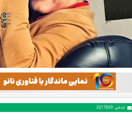
کدخبر:
3217569