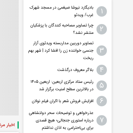
بادیگارد نیوشا ضیغمی در مسجد شهرک
۱
غرب/ ویدئو
چرا تصاویر مصاحبه کنندگان با پزشکیان
۲
منتشر نشد؟
تصاویر دوربین مداربسته ویدئوی آزار
۳
جنسی خواننده زن را افشا کرد | شهر بهم
ریخت
۴
بلاگر معروف درگذشت
رئیس ستاد مرکزی اربعین: اربعین ۱۴۰۵
۵
در بالاترین سطح امنیت برگزار شد
۶
افزایش فروش شعر با اکران فیلم نولان
عذرخواهی و توضیحات سحر دولتشاهی
۷
درباره استوری جنجالی؛ هیچ قصدی
اخبار مر
برای بی‌احترامی به اذان نداشتم