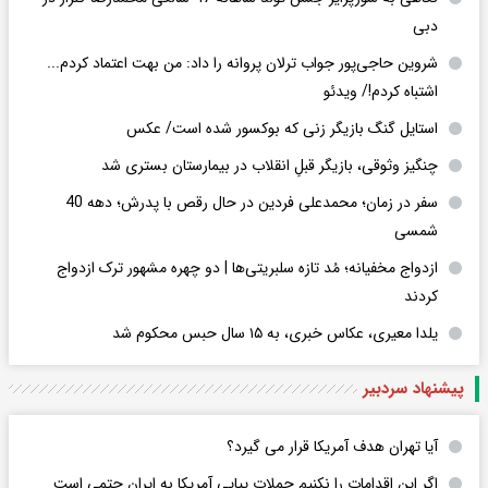
دبی
شروین حاجی‌پور جواب ترلان پروانه را داد: من بهت اعتماد کردم...
اشتباه کردم!/ ویدئو
استایل گنگ بازیگر زنی که بوکسور شده است/ عکس
چنگیز وثوقی، بازیگر قبلِ انقلاب در بیمارستان بستری شد
سفر در زمان؛ محمدعلی فردین در حال رقص با پدرش؛ دهه 40
شمسی
ازدواج مخفیانه؛ مُد تازه سلبریتی‌ها | دو چهره مشهور ترک ازدواج
کردند
یلدا معیری، عکاس خبری، به ۱۵ سال حبس محکوم شد
پیشنهاد سردبیر
آیا تهران هدف آمریکا قرار می گیرد؟
اگر این اقدامات را نکنیم حملات پیاپی آمریکا به ایران حتمی است