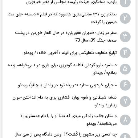
۱
بازدید سخنگوی هیئت رئیسه مجلس از دفتر خبرفوری
بدلکار زن ۱۳۷ سانتی‌متری هالیوود که در فیلم «ادیسه» جای مت
۲
دیمون را گرفت
سفر در زمان؛ «مهران غفوریان» در حال ناهار خوردن در پشت
۳
صحنه جنگ 39؛ سال 73
۴
تبلیغ متفاوت نتفلیکس برای فیلم «آخرین خانه»/ ویدئو
دستمزد باورنکردنی فاطمه گودرزی برای بازی در «می‌خواهم زنده
۵
بمانم»/ ویدئو
۶
ماجرای خودزنی ستاره «در پناه تو» در زندان با چاقو/ ویدئو
نقشه شیطانی و شوم بهاره افشاری برای به دام انداختن جوان
۷
زیبارو/ ویدئو
داستان جالب زندگی مردی که دنیا او را با نام «مستربین»
۸
می‌شناسند/ ویدئو
چه کسی رپر مشهور را کُشت؟ | اولین دادگاه پس از سی سال