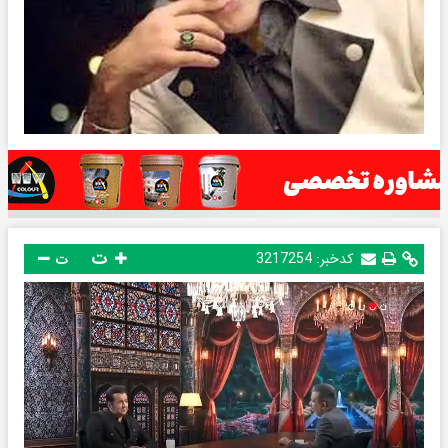
ت
کدخبر:
3217254
ت