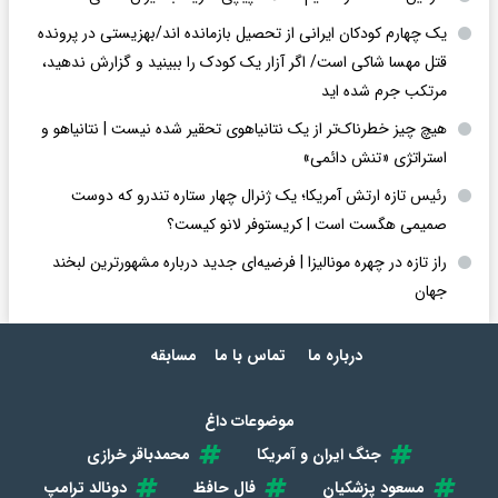
یک چهارم کودکان ایرانی از تحصیل بازمانده اند/بهزیستی در پرونده
قتل مهسا شاکی است/ اگر آزار یک کودک را ببینید و گزارش ندهید،
مرتکب جرم شده اید
هیچ چیز خطرناک‌تر از یک نتانیاهوی تحقیر شده نیست | نتانیاهو و
استراتژی «تنش دائمی»
رئیس تازه ارتش آمریکا؛ یک ژنرال چهار ستاره تندرو که دوست
صمیمی هگست است | کریستوفر لانو کیست؟
راز تازه در چهره مونالیزا | فرضیه‌ای جدید درباره مشهورترین لبخند
جهان
درباره ما
تماس با ما
مسابقه
موضوعات داغ
جنگ ایران و آمریکا
محمدباقر خرازی
مسعود پزشکیان
فال حافظ
دونالد ترامپ