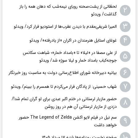
لحظاتی از پشت‌صحنه رویای نیمه‌شب که دهان همه را باز
۲
گذاشت/ ویدئو
۳
المیرا شریفی‌مقدم با دیدن عقرب‌ها از استودیو فرار کرد/ ویدئو
۴
غوغای استایل هنرمندان در اکران «از یادرفته»/ ویدئو
از علی مصفا در «لیلا» تا «بامداد خمار»؛ شباهت سکانس
۵
جوجه‌کباب بامداد خمار و لیلا سوژه شد/ ویدئو
۶
بیانیه دبیرخانه شورای اطلاع‌رسانی دولت به مناسبت روز خبرنگار
۷
شهاب حسینی: از پادگان فرار می‌کردم تا همسرم را ببینم/ ویدئو
حضور مازیار لرستانی در ختم اکبر عبدی برای او گران تمام شد!/
۸
دزدی از مازیار لرستانی آن هم در روز روشن
سم نیل در فیلم لایو اکشن The Legend of Zelda حضور
۹
خواهد داشت
۱۰
صفحه نخست روزنامه‌ها شنبه ۱۷ مرداد ۱۴۰۵