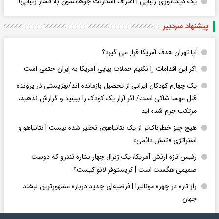
یک دیکتاتوری زیبایی | اعتراف اسکارلت جوهانسون به فشارِ زیبایی!
پیشنهاد سردبیر
آیا تهران هدف آمریکا قرار می گیرد؟
اگر این اقدامات را نکنیم حملات پیاپی آمریکا به ایران حتمی است
یک چهارم کودکان ایرانی از تحصیل بازمانده اند/بهزیستی در پرونده
قتل مهسا شاکی است/ اگر آزار یک کودک را ببینید و گزارش ندهید،
مرتکب جرم شده اید
هیچ چیز خطرناک‌تر از یک نتانیاهوی تحقیر شده نیست | نتانیاهو و
استراتژی «تنش دائمی»
رئیس تازه ارتش آمریکا؛ یک ژنرال چهار ستاره تندرو که دوست
صمیمی هگست است | کریستوفر لانو کیست؟
راز تازه در چهره مونالیزا | فرضیه‌ای جدید درباره مشهورترین لبخند
جهان