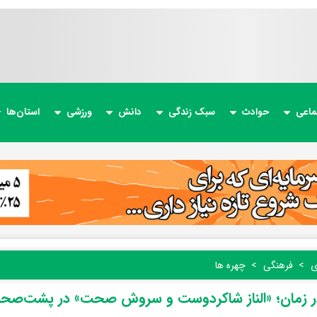
ماعی
حوادث
سبک زندگی
دانش
ورزشی
استان‌ها
ی
فرهنگی
چهره ها
 زمان؛ «الناز شاکردوست و سروش صحت» در پشت‌صحنه «بی