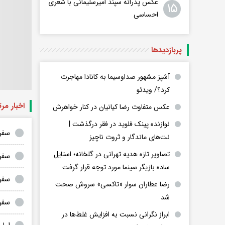
عکس پدرانه سپند امیرسلیمانی با شعری
۱۵
احساسی
پربازدید‌ها
آشپز مشهور صداوسیما به کانادا مهاجرت
کرد؟/ ویدئو
اخبار مر
عکس متفاوت رضا کیانیان در کنار خواهرش
نوازنده پینک فلوید در فقر درگذشت |
سفر
نت‌های ماندگار و ثروت ناچیز
تصاویر تازه هدیه تهرانی در گلخانه؛ استایل
سفر 
ساده بازیگر سینما مورد توجه قرار گرفت
سفر
رضا عطاران سوار «تاکسی» سروش صحت
شد
سفر در 
ابراز نگرانی نسبت به افزایش غلط‌ها در